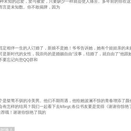
一种未知的恋爱，爱与被爱，只要缺少一样就会使人痛苦。多年前的你在
而言是未知数。你不敢揭牌，因为
笃定相伴一生的人订婚了，新娘不是她！爷爷告诉她，她有个娃娃亲的未
是新时代的女性，我崇尚的是婚姻自由“没事，结婚了，就自由了”他跟她说lt
不要忘记向您QQ群和
个是桀骜不驯的冷美男。他们不期而遇，他给她波澜不惊的青春增添了颜
有怎样的结局？我们一起看下去lt/brgt;各位书友要是觉得《谢谢你惊
推荐哦！谢谢你惊艳了我的
临时换人