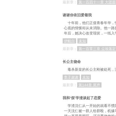
最新章：
第一百四十一章 大团圆
谢谢你依旧爱着我
十年前，他们正值青春年华，
心底的情愫却从未消除。他一路
年后，她决心改变现状，一纸入
伊帕尔
未知
最新章：
第一百零三章 尘埃落定
长公主饶命
毒杀新皇的长公主刚被处死，沈
李子谢谢
未知
最新章：
第144章 尾声
我和‘假’学渣谈起了恋爱
学渣沈仁从一开始的就看不惯
一天沈仁被一群人给群殴，机缘
就一直跟着闻琛，还说要做他的