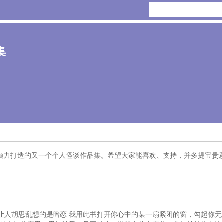
集
倾力打造的又一个个人怪谈作品集。希望大家能喜欢、支持，并多提宝贵
让人胡思乱想的是暗恋 我用此书打开你心中的某一扇紧闭的窗，勾起你