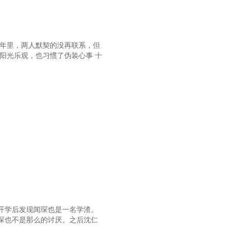
十年里，两人默契的没再联系，但
阳光乐观，也习惯了伪装心事 十
开学后发现闻琛也是一名学渣。
琛也不是那么的讨厌。之后沈仁