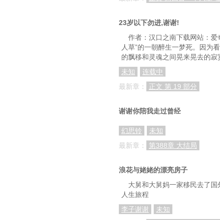
23岁以下勿进,谢谢!
作者：汉口之南下载网站：爱奇电
人草”的一朝醉生一梦死。因为
的飘移和灵魂之间晃来晃去的寂
未知
连载中
最新章：
正文 第 19 部分
谢谢你陪我走过曾经
幻思铃
未知
最新章：
第388章 大结局
浪花与姥姥的漂亮房子
大舅和大舅妈一家移民去了国
人生旅程
李子谢谢
未知