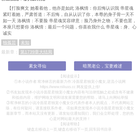
【打脸爽文 她看着他，他亦是如此 洛枫情：你后悔认识我 帝星魂
紧盯着她，严肃答道：不后悔，自从认识了你，本尊的身子骨一天不
如一天 洛枫情：不要脸 帝星魂笑容肆意：脸乃身外之物，不要也罢，
本座只想要你 洛枫情：最后一个问题，你喜欢我什么 帝星魂：身、心
诚实
独孤芸
未知
最新章：
第1739章大结局
素女寻仙
暗黑老公，宝妻难逑
【阅读提示】
①本小说作者:宥净林言的最新力作:冷面星君独宠小魔女,逆流小说网
https://www.niliuxs.cc 网友提供上传!
②书友如发现本小说冷面星君独宠小魔女内容有与法律抵触之处或含有不健康
和低俗内容，维护网络文明和谐发展需要您的帮助，请马上向网站举报
③宥净林言的小说冷面星君独宠小魔女仅代表作者本人的观点，不代表网站立
场，有任何疑问，请直接联系作者。 ④如果您发现本小说冷面星君独宠小魔女
最新章节，而本站又没有更新，请发短信通知我们，我们会立即处理，您的热
心是对网站最大的支持！
【阅读帮助】
键盘左移动上一页,键盘右移动下一页,回车回书目录.