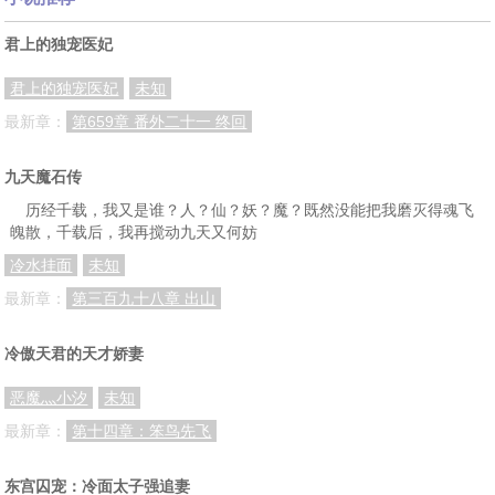
第三十一章 渣渣鸡造访小馆
第三十二章 阿公夜断冤情案
第三十三章 灵魂转换解奇冤
君上的独宠医妃
第三十四章 云小曼回家奔丧
第三十五章 云小曼祭奠亲人
第三十六章 云阿大战四妖仙
君上的独宠医妃
未知
第三十七章 人之归来魂还阳
第三十八章 地狱之鬼出逃记
第三十九章 女鬼行刺阿吉也
最新章：
第659章 番外二十一 终回
第四十章 阿吉也命悬一线
第四十一章 陆云阿闲游仙境
第四十二章 云小曼的自驾游
九天魔石传
第四十三章 陆源忆神仙前世
第四十四章 魔女降世灭乌鸦
第四十五章 玉離红颜破冥婚
历经千载，我又是谁？人？仙？妖？魔？既然没能把我磨灭得魂飞
第四十六章 红颜称地府冥王
第四十七章 红颜姬牙断奇案
第四十八章 红颜姬牙戏人间
魄散，千载后，我再搅动九天又何妨
冷水挂面
未知
第四十九章 红颜姬牙之打赌
第五十章 红颜姬牙再相见
第五十一章 仙冥共建相思桥
最新章：
第三百九十八章 出山
第五十二章 姬牙红颜之仙游
第五十三章 姬牙红颜之裂痕
第五十四章 姬牙红颜之决裂
第五十五章 香火琳宫之葬爱
第五十六章 返回人间现瘟疫
第五十七章 陆云之抑瘟封神
冷傲天君的天才娇妻
第五十八章 休假远游遇轶事
第五十九章 一个诅咒一段情
第六十章 道法之正邪对峙
恶魔灬小汐
未知
第六十一章 人间秘闻半兽人
第六十二章 人类的万年计划
第六十三章 中元鬼节尖叫夜
最新章：
第十四章：笨鸟先飞
第六十四章 老槐树之葬尸术（上）
第六十五章 老槐树之葬尸术（下）
第六十六章 久别重逢续亲情
东宫囚宠：冷面太子强追妻