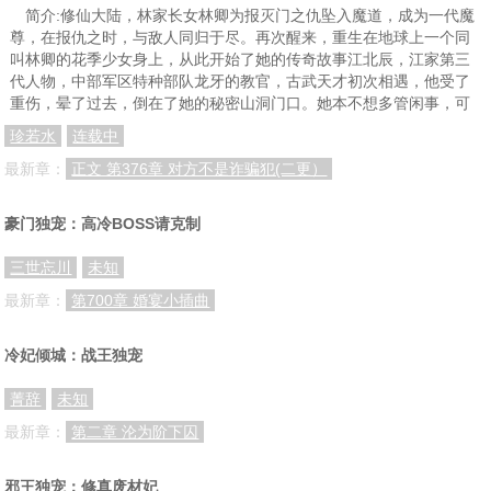
简介:修仙大陆，林家长女林卿为报灭门之仇坠入魔道，成为一代魔
尊，在报仇之时，与敌人同归于尽。再次醒来，重生在地球上一个同
叫林卿的花季少女身上，从此开始了她的传奇故事江北辰，江家第三
代人物，中部军区特种部队龙牙的教官，古武天才初次相遇，他受了
重伤，晕了过去，倒在了她的秘密山洞门口。她本不想多管闲事，可
珍若水
连载中
最新章：
正文 第376章 对方不是诈骗犯(二更）
豪门独宠：高冷BOSS请克制
三世忘川
未知
最新章：
第700章 婚宴小插曲
冷妃倾城：战王独宠
菁辞
未知
最新章：
第二章 沦为阶下囚
邪王独宠：修真废材妃