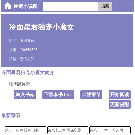
搜索
冷面星君独宠小魔女
出品：宥净林言
状态： 20240328
类型：恐怖灵异
冷面星君独宠小魔女简介
现代版聊斋
加入书架
下载本书TXT
全部章节
开始阅读
更新提醒
最新章节
第八十四章 陈年旧事一笔销
第八十三章 阴谋崭露邀君否
第八十二章 一个人两个世界