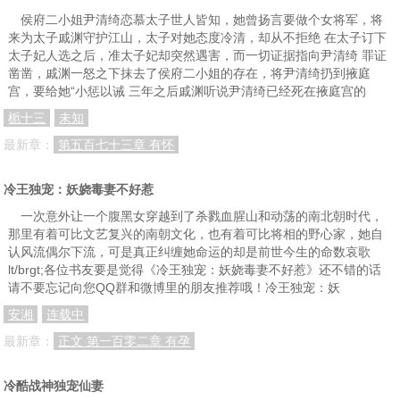
第六十七章 白飘凌遇赤般若
第六十八章 是凤非凰战八岐
第六十九章 红衣女鬼之溯源
侯府二小姐尹清绮恋慕太子世人皆知，她曾扬言要做个女将军，将
来为太子戚渊守护江山，太子对她态度冷清，却从不拒绝 在太子订下
第七十章 冰城奇遇雪花女
第七十一章 天外陨铁葬冰魂
第七十二章 冥界故人招雪魂
太子妃人选之后，准太子妃却突然遇害，而一切证据指向尹清绮 罪证
凿凿，戚渊一怒之下抹去了侯府二小姐的存在，将尹清绮扔到掖庭
第七十三章 归途之中遇白骨
第七十四章 乌江之畔见霸王
第七十五章 星日之光寥争辉
宫，要给她“小惩以诫 三年之后戚渊听说尹清绮已经死在掖庭宫的
第七十六章 轮回道之因果命
第七十七章 初入地府遇孟婆
第七十八章 黑色毛衣匿情缘
栀十三
未知
第七十九章 塞外绝恋跨种族
第八十章 二仙会聚一品堂
第八十一章 睥睨言生嫌隙心
最新章：
第五百七十三章 有怀
第八十二章 一个人两个世界
第八十三章 阴谋崭露邀君否
第八十四章 陈年旧事一笔销
冷王独宠：妖娆毒妻不好惹
一次意外让一个腹黑女穿越到了杀戮血腥山和动荡的南北朝时代，
那里有着可比文艺复兴的南朝文化，也有着可比将相的野心家，她自
认风流偶尔下流，可是真正纠缠她命运的却是前世今生的命数哀歌
lt/brgt;各位书友要是觉得《冷王独宠：妖娆毒妻不好惹》还不错的话
请不要忘记向您QQ群和微博里的朋友推荐哦！冷王独宠：妖
安湘
连载中
最新章：
正文 第一百零二章 有孕
冷酷战神独宠仙妻