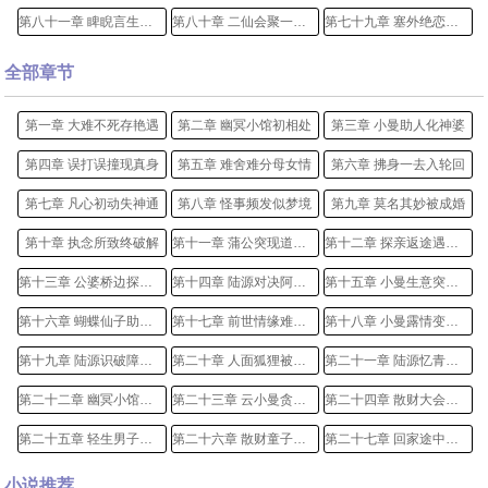
第八十一章 睥睨言生嫌隙心
第八十章 二仙会聚一品堂
第七十九章 塞外绝恋跨种族
全部章节
第一章 大难不死存艳遇
第二章 幽冥小馆初相处
第三章 小曼助人化神婆
第四章 误打误撞现真身
第五章 难舍难分母女情
第六章 拂身一去入轮回
第七章 凡心初动失神通
第八章 怪事频发似梦境
第九章 莫名其妙被成婚
第十章 执念所致终破解
第十一章 蒲公突现道原情
第十二章 探亲返途遇傀儡
第十三章 公婆桥边探究竟
第十四章 陆源对决阿吉也
第十五章 小曼生意突兴隆
第十六章 蝴蝶仙子助还阳
第十七章 前世情缘难再续
第十八章 小曼露情变醋缸
第十九章 陆源识破障眼术
第二十章 人面狐狸被斩首
第二十一章 陆源忆青春往事
第二十二章 幽冥小馆拜财神
第二十三章 云小曼贪念邪生
第二十四章 散财大会出纰漏
第二十五章 轻生男子游地府
第二十六章 散财童子游人间
第二十七章 回家途中遇黑猫
第二十八章 陆源接旨回天庭
第二十九章 云小曼误入绝境
第三十章 阿吉也搭救小曼
小说推荐