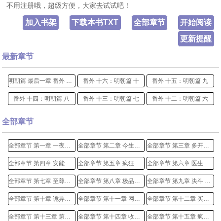
不用注册哦，超级方便，大家去试试吧！
加入书架
下载本书TXT
全部章节
开始阅读
更新提醒
最新章节
明朝篇 最后一章 番外 十七：明朝篇 十一
番外 十六：明朝篇 十
番外 十五：明朝篇 九
番外 十四：明朝篇 八
番外 十三：明朝篇 七
番外 十二：明朝篇 六
全部章节
全部章节 第一章 一夜飙升的等级
全部章节 第二章 今生誓灭你！
全部章节 第三章 多开十个账号！
全部章节 第四章 安能摧眉折腰事权贵
全部章节 第五章 疯狂报复
全部章节 第六章 医生噬尊
全部章节 第七章 至尊王者的挑战
全部章节 第八章 极品邪剑对至尊
全部章节 第九章 决斗 拼了！
全部章节 第十章 诡异的胜利
全部章节 第十一章 网吧惊变
全部章节 第十二章 买个网吧玩玩
全部章节 第十三章 第一个门派的掌门
全部章节 第十四章 收第一批小弟
全部章节 第十五章 疯狂的噬尊