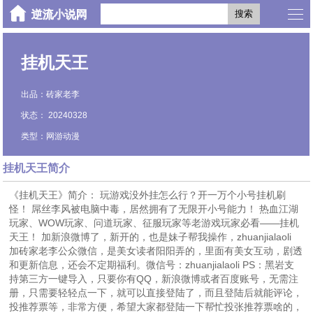
搜索
挂机天王
出品：砖家老李
状态： 20240328
类型：网游动漫
挂机天王简介
《挂机天王》简介： 玩游戏没外挂怎么行？开一万个小号挂机刷
怪！ 屌丝李风被电脑中毒，居然拥有了无限开小号能力！ 热血江湖
玩家、WOW玩家、问道玩家、征服玩家等老游戏玩家必看——挂机
天王！ 加新浪微博了，新开的，也是妹子帮我操作，zhuanjialaoli
加砖家老李公众微信，是美女读者阳阳弄的，里面有美女互动，剧透
和更新信息，还会不定期福利。微信号：zhuanjialaoli PS：黑岩支
持第三方一键导入，只要你有QQ，新浪微博或者百度账号，无需注
册，只需要轻轻点一下，就可以直接登陆了，而且登陆后就能评论，
投推荐票等，非常方便，希望大家都登陆一下帮忙投张推荐票啥的，