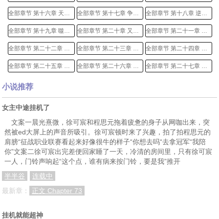
全部章节 第十六章 天下第一号裁缝
全部章节 第十七章 争风吃醋
全部章节 第十八章 逆风门入门面试
全部章节 第十九章 噬尊出 骂者归零
全部章节 第二十章 又见金六福
全部章节 第二十一章 灭风门要灭逆风门
全部章节 第二十二章 刀神夫妇
全部章节 第二十三章 以一敌百
全部章节 第二十四章 才子发疯
全部章节 第二十五章 群医问世
全部章节 第二十六章 烟花易爆
全部章节 第二十七章 神秘女人的秘密
全部章节 第二十八章 紫色结晶
全部章节 第二十九章 无敌隐藏挂机系统
全部章节 第三十章 众女帮忙
小说推荐
全部章节 第三十一章 打断你的狗腿
全部章节 第三十二章 敌中有我 我中有敌
全部章节 第三十三章 强化六级澄碧刀
女主中途挂机了
全部章节 第三十四章 赤裸裸的屠杀
全部章节 第三十五章 暴风雨来临前
全部章节 第三十五章 战役打响
文案一晨光熹微，徐可宸和程思元拖着疲惫的身子从网咖出来，突
然被ed大屏上的声音所吸引。徐可宸顿时来了兴趣，拍了拍程思元的
全部章节 第三十六章 扇子对饺子
全部章节 第三十七章 命悬一线
全部章节 第三十八章 血红的噬尊
肩膀“征战职业联赛看起来好像很牛的样子“你想去吗“去拿冠军“我陪
你”文案二徐可宸出完差便回家睡了一天，冷清的房间里，只有徐可宸
全部章节 第三十九章 烟花很美
全部章节 第四十章 悲愤中崛起
全部章节 第四十一章 王者归来
一人，门铃声响起“这个点，谁有病来按门铃，要是我”推开
全部章节 第四十二章 紫樱和王者归来的秘密
全部章节 第四十三章 李风坦白
全部章节 第四十四章 一丝喜悦一丝担忧
半半谷
连载中
全部章节 第四十五章 外挂升级
全部章节 第四十六章 阴谋浮现
全部章节 第四十七章 初恋的味道
最新章：
正文 Chapter 73
全部章节 第四十九章 进入副本
全部章节 第五十章 不停掉宝
全部章节 第五十一章 竹神殿
挂机就能超神