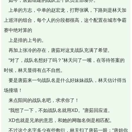
如今，唐茹组建的战队五个队员全部凑齐。
上单的方志，中单的赵宏龙，打野张飒，下路则是林天加
上巡洋的组合，每个人的分段都很高，这个配置在城市争霸
赛中绝对算的
上是排的上号的。
再加上张冷的存在，唐茹对这支战队充满了希望。
“对了，战队名想好了吗？”林天问了一嘴，在等待答案的
时候，林天显得有点不自然。
要是唐茹来一句战队名是什么好妹妹战队，林天估计得当
场撞墙！
来点阳间的战队名吧，求求你了！
“我想了一下，不如战队名就用XD。”唐茹回应道。
XD也就是兄弟的意思，和她的网咖名倒是相匹配。
不过这个名字多少有些敷衍，林天扫了唐茹一眼：“唐姐你