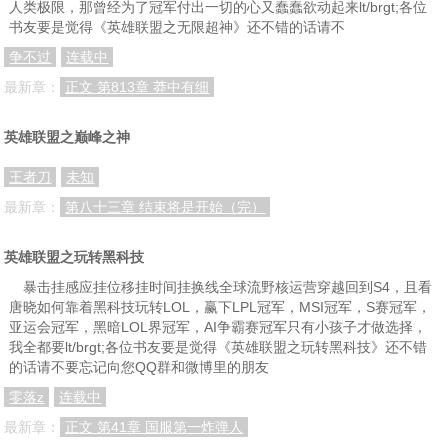
人类极限，那曾经为了冠军付出一切的心又蠢蠢欲动起来lt/brgt;各位
书友要是觉得《英雄联盟之无限超神》还不错的话请不
争不过
连载中
最新章：
正文 第813章 莽中有细
英雄联盟之巅峰之神
王者刀
未知
最新章：
第八十三章 结束将是开始（完）
英雄联盟之玩转黑科技
暴击挂感应挂位移挂时间挂换线全球流野核运营穿越回到S4，且看
唐晓如何靠着黑科技玩转LOL，赢下LPL冠军，MSI冠军，S赛冠军，
亚运会冠军，黑暗LOL界冠军，AI争霸赛冠军只有小孩子才做选择，
我全都要lt/brgt;各位书友要是觉得《英雄联盟之玩转黑科技》还不错
的话请不要忘记向您QQ群和微博里的朋友
零落z
连载中
最新章：
正文 第41章 国服第一炸弹人