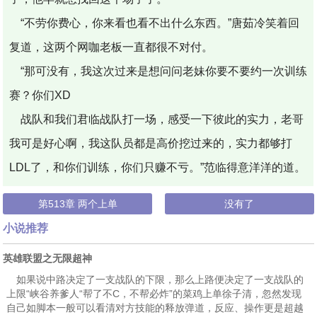
“不劳你费心，你来看也看不出什么东西。”唐茹冷笑着回
复道，这两个网咖老板一直都很不对付。
“那可没有，我这次过来是想问问老妹你要不要约一次训练
赛？你们XD
战队和我们君临战队打一场，感受一下彼此的实力，老哥
我可是好心啊，我这队员都是高价挖过来的，实力都够打
LDL了，和你们训练，你们只赚不亏。”范临得意洋洋的道。
第513章 两个上单
没有了
小说推荐
英雄联盟之无限超神
如果说中路决定了一支战队的下限，那么上路便决定了一支战队的
上限“峡谷养爹人“帮了不C，不帮必炸”的菜鸡上单徐子清，忽然发现
自己如脚本一般可以看清对方技能的释放弹道，反应、操作更是超越