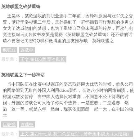
英雄联盟之碎梦重铸
王昊林，某款游戏的前职业选手二年前，因种种原因与冠军失之交
臂，梦碎于洛杉矶二年后，意外遇到了一群怀揣着同样梦想的少男少
女为了达成他们的梦想，也为了重铸自己曾未完成的碎梦，再次与电
竞连接lt/brgt;各位书友要是觉得《英雄联盟之碎梦重铸》还不错的话
请不要忘记向您QQ群和微博里的朋友推荐哦！英雄联盟之
疯狂豆
连载中
最新章：
正文 第106章 两个队长
英雄联盟之下一秒神话
当中国队伍在比赛中以碾压的姿态取得巨大优势的时候，拳头公司
的网络遭到无耻的外国人利用ddos轰炸，长达八小时的网络崩溃，使
得游戏数次暂停 当中国人选择反对重赛，不同意不公正待遇的时
候，外国的游戏公司只给了你两个选择，一是重赛，二是退赛 然
后 这一等，就是六年 然而，现实依旧残酷 那一天，在中国的领
土
玩蛇怪
连载中
最新章：
正文 第四十七章 我们总是冠军，传奇永不熄灭（大结局）