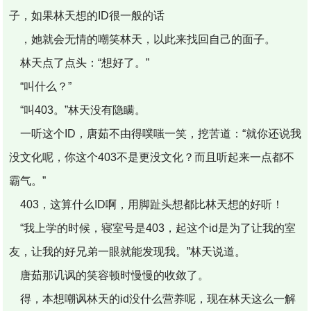
子，如果林天想的ID很一般的话
，她就会无情的嘲笑林天，以此来找回自己的面子。
林天点了点头：“想好了。”
“叫什么？”
“叫403。”林天没有隐瞒。
一听这个ID，唐茹不由得噗嗤一笑，挖苦道：“就你还说我
没文化呢，你这个403不是更没文化？而且听起来一点都不
霸气。”
403，这算什么ID啊，用脚趾头想都比林天想的好听！
“我上学的时候，寝室号是403，起这个id是为了让我的室
友，让我的好兄弟一眼就能发现我。”林天说道。
唐茹那讥讽的笑容顿时慢慢的收敛了。
得，本想嘲讽林天的id没什么营养呢，现在林天这么一解