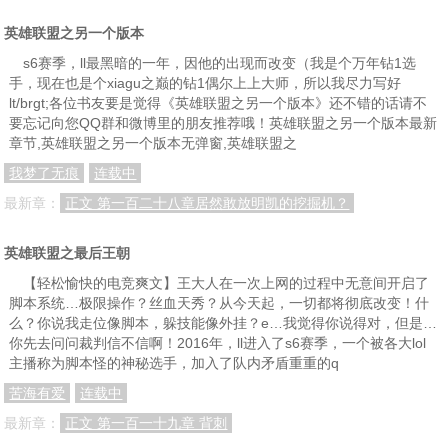
英雄联盟之另一个版本
s6赛季，ll最黑暗的一年，因他的出现而改变（我是个万年钻1选
手，现在也是个xiagu之巅的钻1偶尔上上大师，所以我尽力写好
lt/brgt;各位书友要是觉得《英雄联盟之另一个版本》还不错的话请不
要忘记向您QQ群和微博里的朋友推荐哦！英雄联盟之另一个版本最新
章节,英雄联盟之另一个版本无弹窗,英雄联盟之
我梦了无痕
连载中
最新章：
正文 第一百二十八章居然敢放明凯的挖掘机？
英雄联盟之最后王朝
【轻松愉快的电竞爽文】王大人在一次上网的过程中无意间开启了
脚本系统…极限操作？丝血天秀？从今天起，一切都将彻底改变！什
么？你说我走位像脚本，躲技能像外挂？e…我觉得你说得对，但是…
你先去问问裁判信不信啊！2016年，ll进入了s6赛季，一个被各大lol
主播称为脚本怪的神秘选手，加入了队内矛盾重重的q
苦海有爱
连载中
最新章：
正文 第一百一十九章 背刺