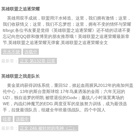
英雄联盟之追逐荣耀
英雄用双手成就，联盟用汗水铸造。这里，我们拥有激情；这里，
我们收获情义；这里，我们不忘梦想；这里，拥有不变的情怀与荣耀
lt/brgt;各位书友要是觉得《英雄联盟之追逐荣耀》还不错的话请不要
忘记向您QQ群和微博里的朋友推荐哦！英雄联盟之追逐荣耀最新章
节,英雄联盟之追逐荣耀无弹窗,英雄联盟之追逐荣耀全文
开水不烧
连载中
最新章：
正文 第132章 日常
英雄联盟之我是队长
黄金菜鸡获得训练系统，重回S2，掀起血雨腥风2012年的南加州盖
伦中心，13年的斯台普斯球馆.17年鸟巢洒落的金雨；六年无冠的
UZI，独自追梦的明凯.被喷退役的Godv；鏖战八小时落寞离场的
WE，内战幻神魔咒的EDG.两度亚军的皇族努力训练，成为最强选
手，拉拢最强队员，组建全华班最强战队。四个中国人
哇赛
连载中
最新章：
正文 246 被针对的韦神（二）