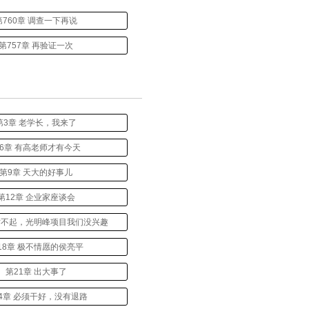
第760章 调查一下再说
第757章 再验证一次
第3章 老学长，我来了
6章 有高老师才有今天
第9章 天大的好事儿
第12章 企业家座谈会
 对不起，光明峰项目我们没兴趣
18章 极不情愿的侯亮平
第21章 出大事了
4章 必须干好，没有退路