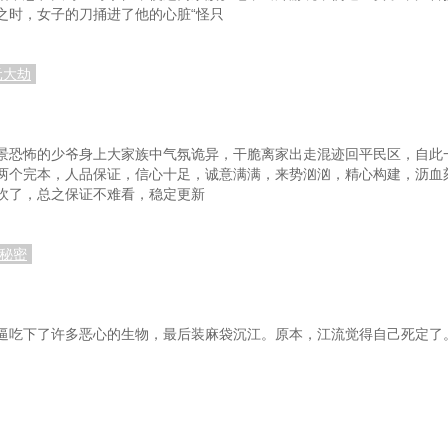
盖地
第62章 深夜会议
之时，女子的刀捅进了他的心脏“怪只
不背
第65章 都搞清楚了
第
元大劫
导解释？
第68章 要给侯亮平撑腰
手不及
第71章 不管他们也就消停了
第
边天
第74章 追到国外，也得留下他们
第
景恐怖的少爷身上大家族中气氛诡异，干脆离家出走混迹回平民区，自此
两个完本，人品保证，信心十足，诚意满满，来势汹汹，精心构建，沥血刻
了
第77章 你怎么跟祁同伟比？
吹了，总之保证不难看，稳定更新
倒霉吧
第80章 算是捅破天了
第8
的秘密
着倒霉
第83章 该来的，终于等来了
第8
变了
第86章 要靠边站了
一程
第89章 理解不理解，都必须支持
第
逼吃下了许多恶心的生物，最后装麻袋沉江。原本，江流觉得自己死定了
明
第92章 无缝衔接
第
重要
第95章 抓大放小，重点突破
第
菜根
第98章 先等一等
第