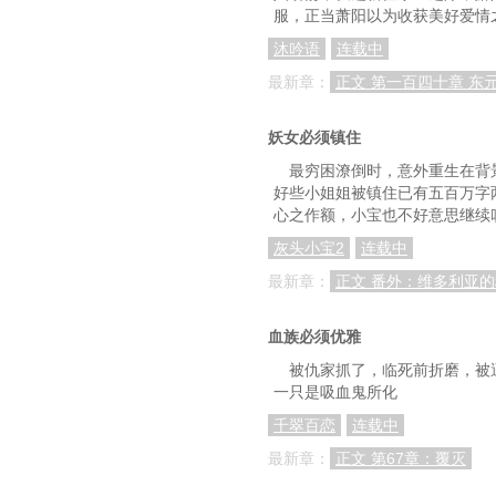
第61章 负面舆论铺天
服，正当萧阳以为收获美好爱情
第64章 这锅我赵东来
沐吟语
连载中
最新章：
正文 第一百四十章 东
第67章 该怎么跟家里的领
第70章 给他们来个措
妖女必须镇住
第73章 经济塌了半
最穷困潦倒时，意外重生在背
好些小姐姐被镇住已有五百万字
第76章 真追国外
心之作额，小宝也不好意思继续
第79章 年轻人，自认
灰头小宝2
连载中
最新章：
正文 番外：维多利亚
第82章 从上到下全跟
第85章 汉东的天要
血族必须优雅
第88章 扶上马，送
被仇家抓了，临死前折磨，被
一只是吸血鬼所化
第91章 毫无自知之
千翠百恋
连载中
第94章 收买人心最
最新章：
正文 第67章：覆灭
第97章 彻底挖掉韭