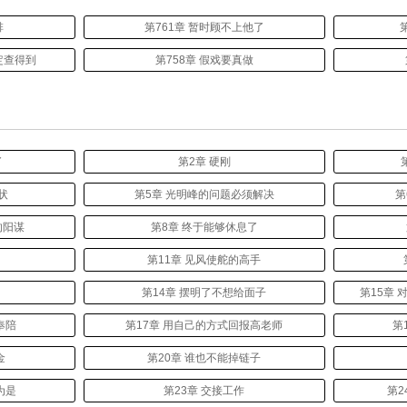
排
第761章 暂时顾不上他了
定查得到
第758章 假戏要真做
了
第2章 硬刚
状
第5章 光明峰的问题必须解决
第
的阳谋
第8章 终于能够休息了
了
第11章 见风使舵的高手
第14章 摆明了不想给面子
第15章
奉陪
第17章 用自己的方式回报高老师
第
金
第20章 谁也不能掉链子
为是
第23章 交接工作
第2