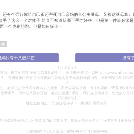
动脑子
第137章 碰一鼻子灰
能搞定
第140章 惹祸了你还不知道
第
。还有个强行嫁给自己爹还害死自己亲妈的长公主继母。又被这继母算计
接手了这么一个烂摊子 简直不知道从哪下手才好些，但是第一件事必须
云洲
第143章 跟着老师好好学
东西一个也别想跑。但是如何扳倒一
考虑了
第146章 拿到证据
无愧
第149章 不就找律师？谁怕谁
了
第152章 现在哭，晚了
第1
妈妈我有十八般武艺
没有
当务之急
第155章 调查进展不大
第
【阅读提示】
海小道童的最新力作:我高育良的学生，必须进步,逆流小说网https://www.niliuxs.c
儿了？
第158章 证据很不利
学生，必须进步内容有与法律抵触之处或含有不健康和低俗内容，维护网络文明和谐发
报
生，必须进步仅代表作者本人的观点，不代表网站立场，有任何疑问，请直接联系作
正常了
第161章 事情不对劲
步最新章节，而本站又没有更新，请发短信通知我们，我们会立即处理，您的热心是对
【阅读帮助】
也有漏洞
第164章 有压力，自己扛
第16
键盘左移动上一页,键盘右移动下一页,回车回书目录.
第167章 被点爆的舆论
第16
底
第170章 早有准备
第
有小说为转载作品，所有章节均由网友上传，转载至本站只是为了宣传本书让更多读
都不怕
第173章 以为的羊，其实是狼
Copyright © 2014
逆流小说网
All Rights Reserved.