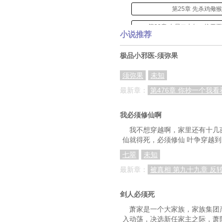
第25章 先杀鸡儆
第28章 布局二十年，终于
小说推荐
第31章 我做的事，你们
极品小邪医-须弥果
第34章 高端金融论
须弥果
未知
第37章 绝对不能出
最新章：
第476章 你抄一个我看
第40章 不是办法的
我必须修仙啊
第43章 再次遭遇意
我不想穿越啊，家里还有十几
第46章 你们还能睡得
仙就得死，必须修仙 叶争穿越
第49章 不能影响论坛
七翠
未知
最新章：
被真相 第九十九章 反
第52章 改了改了
第55章 什么玩意
剑人必须死
第58章 激化矛盾
萧家是一个大家族，家族集团
入动荡，决选新任家主之际，萧