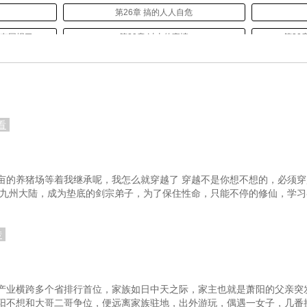
猴
第26章 搞的人人自危
要有回报了
第29章 过去的事情
第30
不会理解
第32章 突然的转变
第
坛
第35章 四大集团
问题
第38章 金融界大拿
看
办法
第41章 你干的好事儿
外
第44章 治安差到如此地步
亩的养猪场等着我继承呢，我怎么就穿越了 穿越不是你想不想的，必须
着？
第47章 贴脸输出，实在难堪
第
到九州大陆，成为垫底的剑宗弟子，为了保住性命，只能不停的修仙，学习
的进行
第50章 找帮手
转
第53章 平衡被打破，犯罪就会出现
儿
第56章 还有转圜的余地
第
第59章 整沙瑞金个措手不及
产业横跨多个省排行首位，家族如日中天之际，家主也就是萧阳的父亲突
阳不想和大哥二哥争位，便远离家族驻地，出外游玩，偶遇一女子，几番