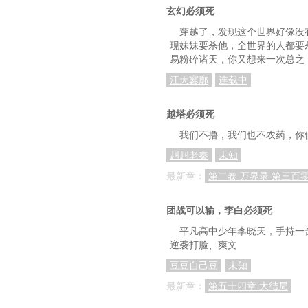
玄幻必须死
第100章 何去何从侯
穿越了，发现这个世界好像没
第103章 这是通知，不
现妹妹要杀他，全世界的人都要
易粉碎诸天，你又想来一次总之
第106章 得罪了不该得
江天寥廓
连载中
第109章 莫不是吃错
越塔必须死
第112章 工作就得这
我们不撸，我们也不农药，你
第115章 绝不能容忍
赳赳老秦
未知
第118章 高老师不是
最新章：
第二卷 万界录 第三百
第121章 你也有怕的
团战可以输，李白必须死
第124章 这个窟窿，还
平凡高中少年李晓天，手持一
第127章 像一家人
逆袭打脸、爽文
第130章 她是能随便欺
豆豆自己豆
未知
最新章：
第五十四章 大结局
第133章 再想想办