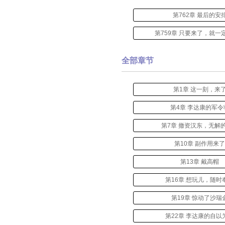
第762章 最后的安
第759章 只要来了，就一
全部章节
第1章 这一刻，来
第4章 李达康的军令
第7章 撤资汉东，无解
第10章 副作用来
第13章 戴高帽
第16章 想玩儿，随时
第19章 惊动了沙瑞
第22章 李达康的自以