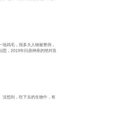
第63章 甩锅大会
66章 沙李配算是吹了
第69章 调整发展思路
72章 到底怎么回事儿
75章 上头的两手准备
一地鸡毛，很多大人物被整倒，
思，2019年问鼎神座的绝对良
第78章 要出大问题
1章 这是无法无天了吗？
4章 只能成功，没有妥协
第87章 短暂的团聚
90章 一周之内解决问题
。没想到，吃下去的生物中，有
93章 他祁同伟，回来了
96章 干工作，觉悟要有
99章 人不为己天诛地灭