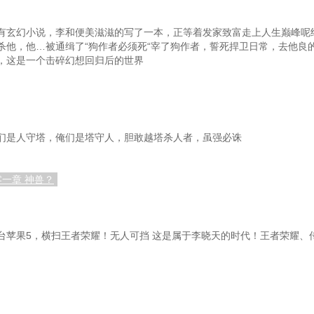
亮平
第101章 千穿万穿，马屁不穿
有玄幻小说，李和便美滋滋的写了一本，正等着发家致富走上人生巅峰呢
是商量
第104章 投资对赌协议
第
杀他，他…被通缉了“狗作者必须死“宰了狗作者，誓死捍卫日常，去他良
，这是一个击碎幻想回归后的世界
罪的人
第107章 要走，随他去吧
第
药了？
第110章 就在我的脚下
第
样干
第113章 有人举报，当然得查
第
们是人守塔，俺们是塔守人，胆敢越塔杀人者，虽强必诛
有污点
第116章 重点搞经济
第
人……
第119章 人逢喜事精神爽
第
零一章 神兽？
时候
第122章 自己作死，谁也救不了
补的上吗
第125章 竹篮打水一场空
第12
台苹果5，横扫王者荣耀！无人可挡 这是属于李晓天的时代！王者荣耀、
第128章 重生往事
第
负的吗
第131章 这次真想通了
法
第134章 祁父祁母