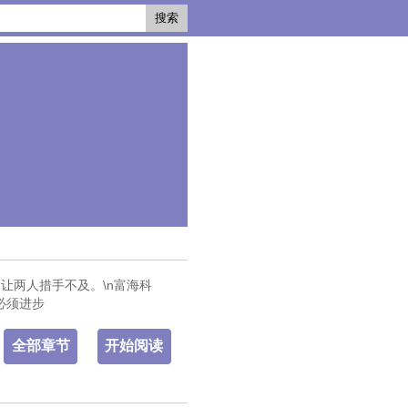
搜索
让两人措手不及。\n富海科
必须进步
全部章节
开始阅读