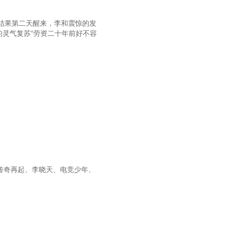
第102章 用该用的人
结果第二天醒来，李和震惊的发
105章 有了很大的进展
的灵气复苏“劳资二十年前好不容
108章 找找自己的问题
111章 会做，还得会宣传
114章 有嘴也解释不清
117章 先把窟窿补了再说
120章 钱呢，我的钱呢
第123章 这就是一个局
6章 比起老师的手段，还差点
传奇再起、李晓天、电竞少年、
129章 汉大的风云人物
第132章 深感无奈
第135章 做事一向周到