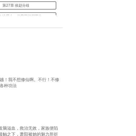
第27章 侯赵分歧
章 这潭水，侯亮平把握不住
33章 这事儿，你管不了
第36章 大胆捞钱吧
第39章 还是出问题了
第42章 老朋友相见
第45章 让赵东来上吧
穿越！我不想修仙啊。不行！不修
48章 压力给到侯亮平
各种功法
第51章 只有祁同伟行
第54章 死马当活马医
57章 好歹给点面子吧
第60章 全部乱套了
发脑溢血，救治无效，家族便陷
接触之下，萧阳被她的魅力所折