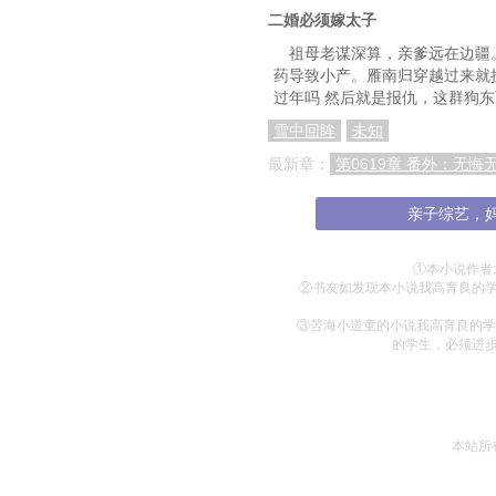
第136章 遇事要学会
二婚必须嫁太子
第139章 一个电话就
祖母老谋深算，亲爹远在边疆
药导致小产。雁南归穿越过来就
第142章 莫要小看纪
过年吗 然后就是报仇，这群狗
第145章 有些事情该
雪中回眸
未知
最新章：
第0619章 番外：无悔
第148章 道德绑架
第151章 现在知道怕
亲子综艺，
第154章 查清楚原因是
①本小说作者:苦
第157章 到底出什么事
②书友如发现本小说我高育良的
③苦海小道童的小说我高育良的学
第160章 太突然、太不
的学生，必须进
第163章 在完美的局，
第166章 群龙无首
第169章 随时准备抄
本站所
第172章 联起手，谁