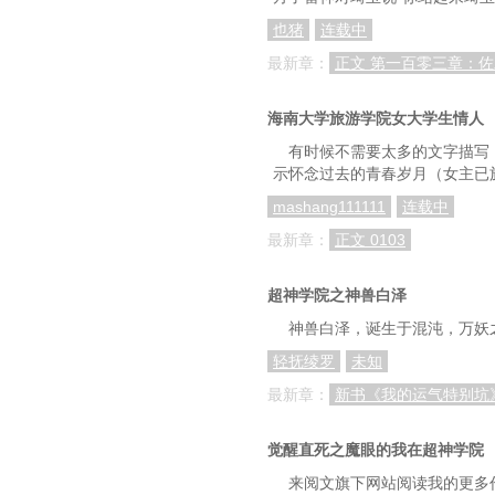
也猪
连载中
最新章：
正文 第一百零三章：
海南大学旅游学院女大学生情人
有时候不需要太多的文字描写
示怀念过去的青春岁月（女主已
mashang111111
连载中
最新章：
正文 0103
超神学院之神兽白泽
神兽白泽，诞生于混沌，万妖
轻抚绫罗
未知
最新章：
新书《我的运气特别坑
觉醒直死之魔眼的我在超神学院
来阅文旗下网站阅读我的更多