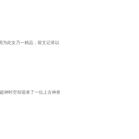
因为此女乃一精品，留文记录以
而超神时空却迎来了一位上古神兽