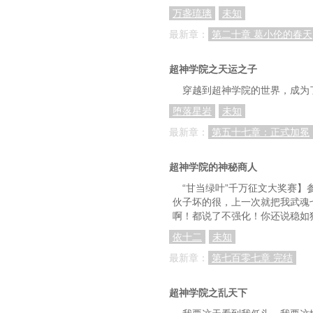
万盏琉璃
未知
最新章：
第二十章 葛小伦的春天
超神学院之天运之子
穿越到超神学院的世界，成为
堕落星岩
未知
最新章：
第五十七章：正式加冕
超神学院的神秘商人
“甘当绿叶”千万征文大奖赛】
伙子坏的很，上一次就把我武魂
啊！都说了不强化！你还说稳如
依十二
未知
最新章：
第七百零七章 完结
超神学院之乱天下