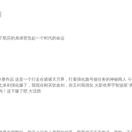
了凯莎的弟弟背负起一个时代的命运
参赛作品 这是一个行走在诸诸天万界，打着强化旗号做任务的神秘商人 
七杀剑强化爆了，我现在刚买饮血剑，你又叫我强化 火影世界宇智波斑“杀
狗！这下爆了吧 大话西