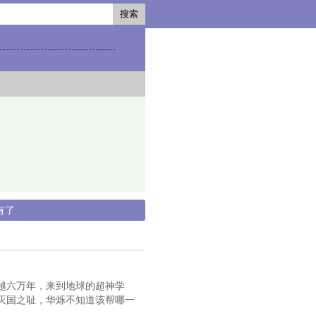
搜索
有了
越六万年，来到地球的超神学
灭国之耻，华烁不知道该帮哪一