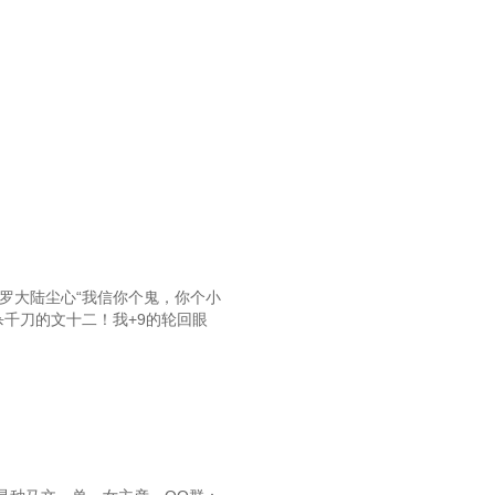
斗罗大陆尘心“我信你个鬼，你个小
千刀的文十二！我+9的轮回眼