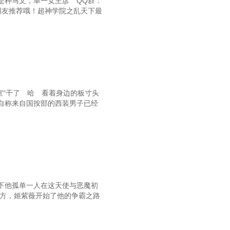
是种马文，单一女主彦 QQ群：
里的朋友推荐哦！超神学院之乱天下最
室“干了 哈 看着身边的板寸头
自称来自国按部的西装男子已经
下他孤单一人在这天使与恶魔初
地方，姬紫薇开始了他的争霸之路