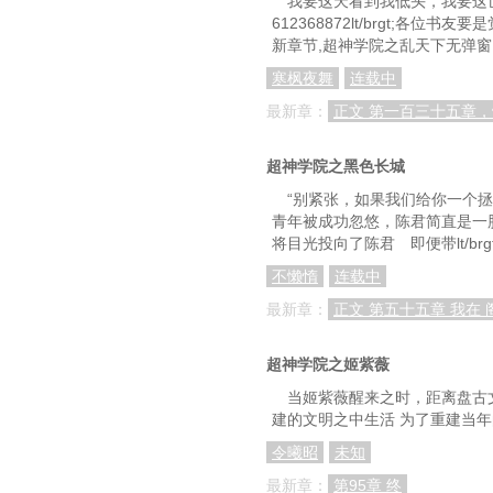
我要这天看到我低头，我要这
612368872lt/brgt
新章节,超神学院之乱天下无弹窗
寒枫夜舞
连载中
最新章：
正文 第一百三十五章
超神学院之黑色长城
“别紧张，如果我们给你一个拯
青年被成功忽悠，陈君简直是一
将目光投向了陈君 即便带lt/br
不懒惰
连载中
最新章：
正文 第五十五章 我在 
超神学院之姬紫薇
当姬紫薇醒来之时，距离盘古
建的文明之中生活 为了重建当
令曦昭
未知
最新章：
第95章 终