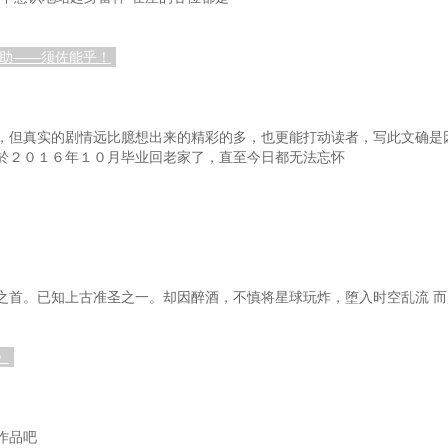
佐助——须佐能乎！
，但真实的剧情远比臆想出来的精彩的多，也更能打动读者，写此文确是
於２０１６年１０月毕业回老家了，直至今日都无法忘怀
之首。已知上古准圣之一。却因醉酒，不慎将星球玩炸，堕入时空乱流 
》
作品吧