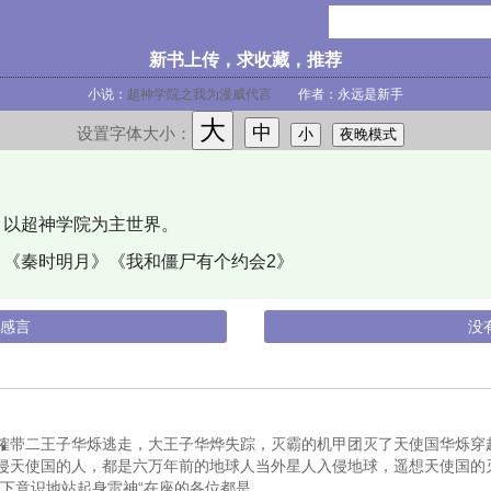
新书上传，求收藏，推荐
小说：
超神学院之我为漫威代言
作者：永远是新手
大
中
设置字体大小：
小
夜晚模式
以超神学院为主世界。
《秦时明月》《我和僵尸有个约会2》
本感言
没
榷带二王子华烁逃走，大王子华烨失踪，灭霸的机甲团灭了天使国华烁穿
侵天使国的人，都是六万年前的地球人当外星人入侵地球，遥想天使国的
玉下意识地站起身雷神“在座的各位都是