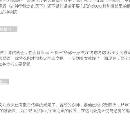
世界为我颤抖 装逼？没有人是我的对手，我早就天下无敌了—寒歌 不
;各位书友要是觉得《超神学院之乱天下》还不错的话请不要忘记向您QQ群和微博
,超神学院
，骷髅骑士
救世界的机会，你会答应吗“不答应“给你一身神力“考虑考虑“和美女同寝
脸懵逼 你特么刚才那坚定的态度呢 一听到美女就跪了 而现在，两个
gt;各位书友要是觉
阁下.
文明毁灭已有数百亿年的光景了。曾经的众神，群仙已经尽数陨灭，只剩
年的紫薇星，为了登顶那多元宇宙之巅的位置，在这到处是天使与恶魔的