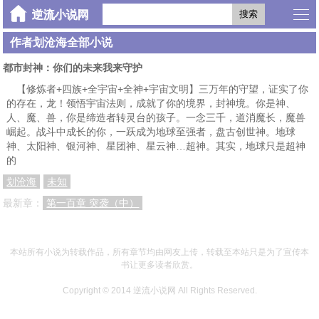
搜索
作者划沧海全部小说
都市封神：你们的未来我来守护
【修炼者+四族+全宇宙+全神+宇宙文明】三万年的守望，证实了你
的存在，龙！领悟宇宙法则，成就了你的境界，封神境。你是神、
人、魔、兽，你是缔造者转灵台的孩子。一念三千，道消魔长，魔兽
崛起。战斗中成长的你，一跃成为地球至强者，盘古创世神。地球
神、太阳神、银河神、星团神、星云神…超神。其实，地球只是超神
的
划沧海
未知
最新章：
第一百章 突袭（中）
本站所有小说为转载作品，所有章节均由网友上传，转载至本站只是为了宣传本
书让更多读者欣赏。
Copyright © 2014
逆流小说网
All Rights Reserved.