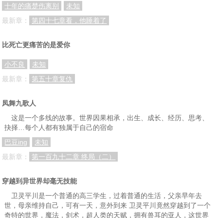
十年的痛楚伤离别
未知
正文 37我要带妮回到贰零零零年，让SORRY只需要说上一遍
正文 38行军般的巨型蜘蛛
正文 39伊克希斯
最新章：
第四十七章看，他睡着了
正文 40潜藏的记忆
正文 41拜火教的巨石圈
正文 42康乃特语
比死亡更痛苦的是爱你
正文 43卡马列斯洞穴
正文 44到底是谁要跑给谁追？
正文 45只教过她一次
小不良
未知
正文 46与解放者的初遇
正文 47那绝望！那悲凄！居然会在妳身上看到我曾受过的苦？我仍抽痛的伤？
正文 48吸血鬼丶法杖丶龙
最新章：
第五十章复仇
正文 49法能值检测
正文 50妳的苦，我知道。妳的痛，我明了。
正文 51旅途中，有时会遇见很特别的朋友。那个午後时光，我遇见了妳
凤舞九歌人
正文 52明之圈阵的预言
正文 53永昼
正文 54忘了一件非常重要的事
这是一个多线的故事。世界因果相承，出生、成长、经历、思考、
正文 55这样的家
正文 56千年之怒
正文 57卜卦
抉择…每个人都有独属于自己的宿命
正文 58关於『利害』的计算
正文 59母老虎
正文 60烽遂
巴豆ing
未知
正文 61你妹才陪他上床啦！
正文 62前进伊克希斯镇
正文 63该不会又跟罗夫有关吧？
最新章：
第一百九十二章 终局（二）
正文 64薏仁？
正文 65搜索行动
正文 66杜诺奥丝城
穿越到异世界却毫无技能
正文 67淌血的铜币
正文 68光明教的地方驻所
正文 69驻点法师
卫灵平川是一个普通的高三学生，过着普通的生活，父亲早年去
世，母亲维持自己，可有一天，意外到来 卫灵平川竟然穿越到了一个
正文 70幸福的滋味
正文 71特殊功能
正文 72 Somebody想让我落入无尽的黑暗
奇特的世界，魔法，剑术，超人类的天赋，拥有兽耳的亚人，这世界