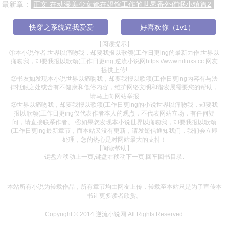
最新章：
正文 在动漫美少女都在娼馆工作的世界番外催眠小镇篇2
正文 148真相会让你解脱，但它首先会让你很不爽
正文 149找到了
正文 150月向西沉
快穿之系统逼我爱爱
好喜欢你（1v1）
正文 151天涯楼
正文 152是谁要等着收钱
正文 153小高先生最好了，会喜欢他的人一点都不奇怪！
【阅读提示】
正文 154倒退噜在哪
正文 155 Baby～Baby～你在哪里？
正文 156喜欢之约
①本小说作者:世界以痛吻我，却要我报以歌颂(工作日更ing的最新力作:世界以
痛吻我，却要我报以歌颂(工作日更ing,逆流小说网https://www.niliuxs.cc 网友
正文 157西行的祝福
正文 158为了让彩虹微笑
正文 159世界上有几个女人敢这样，百媚千娇下火场，转身叱咤九天上
提供上传!
②书友如发现本小说世界以痛吻我，却要我报以歌颂(工作日更ing内容有与法
正文 160天空是软软的绵花糖，就算塌下来又怎样？
正文 161你愿意做个英雄？还是要就此放弃？
正文 162君子有所为，有所不为
律抵触之处或含有不健康和低俗内容，维护网络文明和谐发展需要您的帮助，
请马上向网站举报
正文 163逐渐适应了学院生活
正文 164楼梯间
正文 165懂是不懂？这叫班服！了是不了？这叫女人味！
③世界以痛吻我，却要我报以歌颂(工作日更ing的小说世界以痛吻我，却要我
报以歌颂(工作日更ing仅代表作者本人的观点，不代表网站立场，有任何疑
正文 166计划的雏形
正文 167烧焦午餐飘出了对单身者的考验，开始想有人陪丶有人管丶有人能陪我一起笑
正文 168孤高
问，请直接联系作者。 ④如果您发现本小说世界以痛吻我，却要我报以歌颂
(工作日更ing最新章节，而本站又没有更新，请发短信通知我们，我们会立即
正文 169或许我就是个没出息的小丑，我不是妳的煎蛋寿司，不必任妳摆弄！
正文 170最重要的事
正文 171和好如初
处理，您的热心是对网站最大的支持！
【阅读帮助】
键盘左移动上一页,键盘右移动下一页,回车回书目录.
正文 172无法和好如初
正文 173我明白有些东西早就注定了，可是我却依然会偷偷的想你
正文 174妳是让我想回去的一道风景
正文 175血色诗篇
正文 176漫天大响
正文 177初次照面
本站所有小说为转载作品，所有章节均由网友上传，转载至本站只是为了宣传本
正文 178披皮之袄
正文 179当我再来找你时
正文 180新人到
书让更多读者欣赏。
正文 181掉脑袋的事
正文 182试探
正文 183超人气登场
Copyright © 2014
逆流小说网
All Rights Reserved.