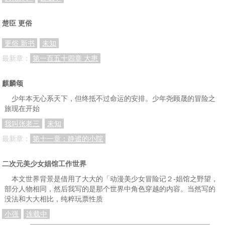
正文 112火腿蛋吐司
正文 113顺着路走会怎样？需不需要方向？难道心中有了答案，结局就会一样？
正文 114金币的走向
楚臣 更俗
正文 115全然陌生的感受
正文 116面具人生
正文 117止战之殇
更俗 新书
未知
正文 118那说不出口的话
正文 119一秒钟很短也很长，关键就看你是待在厕所里还是厕所外
正文 120终点站
最新章：
第一百五十四章 大患
正文 121听妈妈的话，别让她受伤
正文 122夜袭
正文 123咲咲
麒麟颂
正文 124解决之道
正文 125族长令
正文 126补偿
少年本无心系天下，但终抵不过命运的安排。少年尧顾晟的冒险之
旅现在开始
正文 127我的世界，只容得下完美
正文 128还没好好感受雪花绽放的热度，我们一起颤抖，会更明白什麽是温柔
正文 129表错情的感觉很糟，赖着不走会让人很感冒，所以我只能紧绷着外表，静待着伊人将答案揭晓
我叫张老三
未知
正文 130学姐
正文 131好奇心杀死猫Curiosity killed the ca
正文 132过於乾净的天空，容不下纯白色的梦
最新章：
第十一章：静谧的小院
正文 133我也不想这样反覆不定，不论我和妳如何挣扎，属於我们的结局是不会变的
正文 134海天交接的边际，是鱼的终点，也是鸟的世界起点
正文 135开学日
正文 136最贵法杖的持有者
正文 137同学，妳需要再教育！再教育！
正文 138放生与否
二次元美少女娼馆工作世界
本文世界背景是借用了大大的「动漫美少女冒险记２-娼馆之野望，
正文 139调教的价值
正文 140撕裂女妖瓦纳丝
正文 141绝色，她走在美丽的光影里
部分人物相同，然后我写的是那个世界中角色穿越的内容。当然写的
没法和大大相比，纯粹玩票性质
正文 142蓝眼泪
正文 143相逢恨早
正文 144HI
小强
连载中
正文 145那是我的宝物，谁都不许染指
正文 146大人的决定
正文 147即使被人说胡闹也要去，这总比任凭命运的摆布强多了