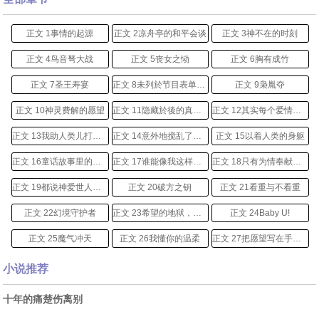
正文 1事情的起源
正文 2凉舟亭的和平会谈
正文 3神不在的时刻
正文 4鸟音弩大战
正文 5丧女之恸
正文 6胸有成竹
正文 7圣王寿宴
正文 8未列於节目表单上的隐藏人物
正文 9枭胤夺
正文 10神灵费解的愿望
正文 11隐藏於後的真实身份
正文 12其实每个爱情都危险
正文 13我助人类儿打赢了！怎麽我却开始觉得失去了什麽？
正文 14意外地搅乱了另一池春水
正文 15以着人类的身躯
正文 16童话故事里的王子异能
正文 17谁能像我这样爱妳，就算手牵手，也还只是朋友
正文 18只有为情奉献，能让我觉得自己是骄傲的丶伟大的
正文 19都说神爱世人，可现在是我先放弃自己，还能够被宽恕吗？
正文 20破方之钥
正文 21看重与不看重
正文 22幻境守护者
正文 23希望的地狱，绝望的天堂
正文 24Baby U!
正文 25魔气冲天
正文 26我懂你的温柔
正文 27把愿望写在手上，谱成旋律默默唱
正文 28我记得尔手指尖所传来的温暖。但我却不记得尔，也不认得我
正文 29不能承受之轻
正文 30不能承受之重
小说推荐
正文 31彻底决裂
正文 32没有妳的世界
正文 33时间所带走的
十年的痛楚伤离别
正文 34时间所带来的
正文 35不得不盗走的时光
正文 36难道非得要有尔等的出现，才能让妮的美比现在闪耀百倍？