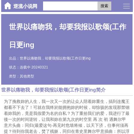
搜索
世界以痛吻我，却要我报以歌颂(工作
日更ing
出品：世界以痛吻我，却要我报以歌颂(工作日更ing
状态：连载中 20240321
类型：其他类型
世界以痛吻我，却要我报以歌颂(工作日更ing简介
为了挽救妳的人生，我一次又一次的让众人陪着妳重生，搞到连魔王
都看不下去了！可就在我终於能拥抱妳的时候，却惊骇的发现那禁锢
着妳我的，竟是我假爱为名的自私？为了重拾我们的爱，我进行了最
後一次的时间逆转，让我和妳在第九次的时空里 再 次 初 遇舞尔甲
意片头曲：同归(最爱这句-再见时危墙将倾，以天下济，往事何须再
提？待到你我老去，焚了残躯，同归在青史里舞尔甲意插曲：所以浮