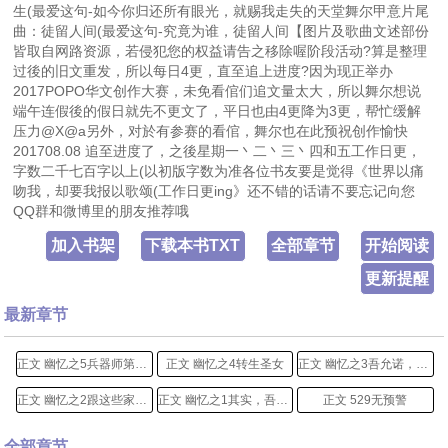
生(最爱这句-如今你归还所有眼光，就赐我走失的天堂舞尔甲意片尾
曲：徒留人间(最爱这句-究竟为谁，徒留人间【图片及歌曲文述部份
皆取自网路资源，若侵犯您的权益请告之移除喔阶段活动?算是整理
过後的旧文重发，所以每日4更，直至追上进度?因为现正举办
2017POPO华文创作大赛，未免看倌们追文量太大，所以舞尔想说
端午连假後的假日就先不更文了，平日也由4更降为3更，帮忙缓解
压力@X@a另外，对於有参赛的看倌，舞尔也在此预祝创作愉快
201708.08 追至进度了，之後星期一丶二丶三丶四和五工作日更，
字数二千七百字以上(以初版字数为准各位书友要是觉得《世界以痛
吻我，却要我报以歌颂(工作日更ing》还不错的话请不要忘记向您
QQ群和微博里的朋友推荐哦
加入书架
下载本书TXT
全部章节
开始阅读
更新提醒
最新章节
正文 幽忆之5兵器师第一人
正文 幽忆之4转生圣女
正文 幽忆之3吾允诺，给尔等一个不一样的明日
正文 幽忆之2跟这些家伙在一起，多长心眼多烦恼啦
正文 幽忆之1其实，吾与尔的初会，远比尔等所以为的还早
正文 529无预警
全部章节