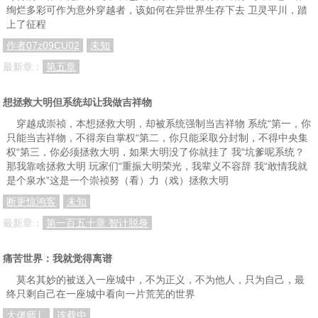
绚烂多彩可作为意外穿越者，该如何在异世界生存下去 卫灵平川，踏
正文 73伊克希斯镇独有的存在
正文 74伊克希斯镇所没有的存在
正文 75提议
上了征程
正文 76不小心的偷窥
正文 77有时候，同样的一件事情，我们安慰的了别人，却说服不了自己
正文 78防人之心不可无
作者07z09CU02
未知
正文 79下水抓鱼
正文 80演练防身术的好机会
正文 81如火一般的炙热
最新章：
第五章
正文 82初次尝试
正文 83爆适合的人选
正文 84我摆的不是摊，是人生
想拯救大明但系统却让我做吉祥物
正文 85你摆的不是摊，是姿态
正文 86值钱的金牛
正文 87通关密语
穿越成崇祯，本想拯救大明，却被系统强制当吉祥物 系统“第一，你
只能当吉祥物，不得亲自掌权“第二，你只能采取分封制，不得中央集
正文 88想去浩然的人
正文 89浴室里的声音
正文 90以二百五来说，一级棒！
权“第三，你必须拯救大明，如果大明没了你就挂了 我“坑爹呢系统？
正文 91大人的世界
正文 92雷斌克领的银饰品
正文 93生活中的感动看似很小丶很寻常，却最容易打动你我的心
那我靠啥拯救大明 玩家们“重振大明荣光，我辈义不容辞 我“敢情我就
是个泉水”这是一个崇祯努（看）力（戏）拯救大明
正文 94计划永远赶不上变化
正文 95略施薄惩
正文 96识破
断更惊鸿客
未知
正文 97暴动
正文 98相中的对象
正文 99费戈史提夫的盘算
最新章：
第一百五十章 智计脱身
正文 100另一个苏醒
正文 101杜福洛公园
正文 102最後的提议
痛苦世界：我就觉得离谱
正文 103那不知名却熟悉的歌谣
正文 104愤怒的小孩
正文 105吾在没有光的世界里沉睡
莫名其妙的被送入一座城中，不为正义，不为他人，只为自己，最
正文 106莫名其妙
正文 107魔性吸引力
正文 108这样才叫奇怪
终只剩自己在一座城中看向一片荒芜的世界
大佬师丿
连载中
正文 109仪拉银游乐园
正文 110我讨厌歌银郡
正文 111眼熟的斗篷