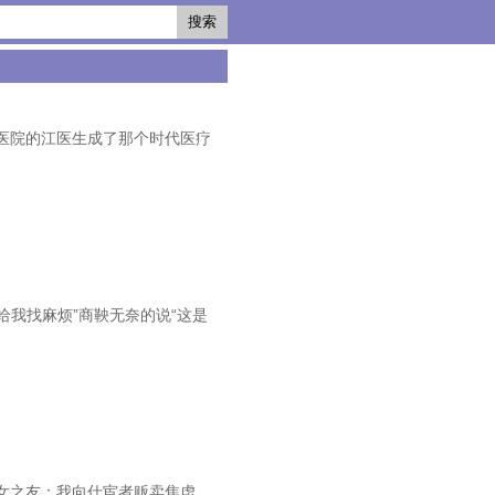
搜索
医院的江医生成了那个时代医疗
给我找麻烦”商鞅无奈的说“这是
女之友；我向仕宦者贩卖焦虑，