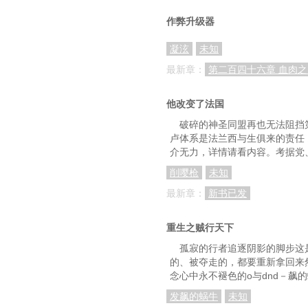
作弊升级器
凝泫
未知
最新章：
第二百四十六章 血肉之
他改变了法国
破碎的神圣同盟再也无法阻挡
卢体系是法兰西与生俱来的责任
介无力，详情请看内容。考据党
削嘤枪
未知
最新章：
新书已发
重生之贼行天下
孤寂的行者追逐阴影的脚步这
的、被夺走的，都要重新拿回来
念心中永不褪色的o与dnd－飙
发飙的蜗牛
未知