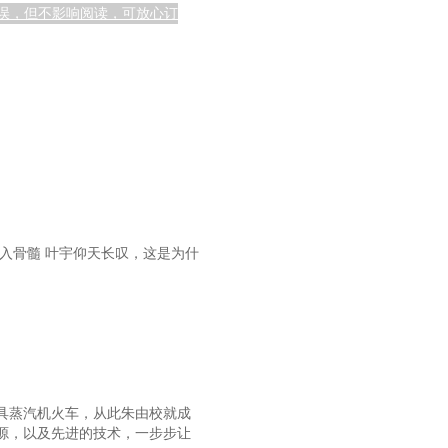
前面章 节名有误，但不影响阅读，可放心订
入骨髓 叶宇仰天长叹，这是为什
具蒸汽机火车，从此朱由校就成
源，以及先进的技术，一步步让