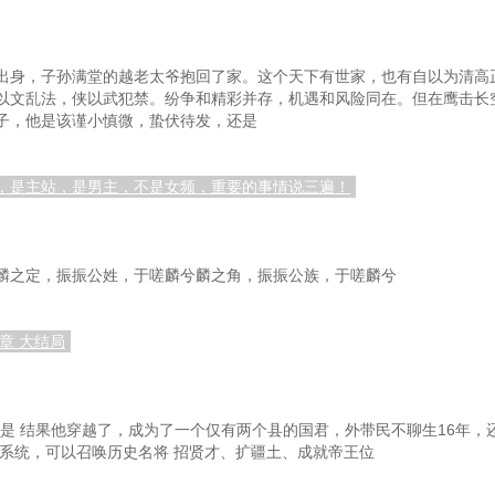
出身，子孙满堂的越老太爷抱回了家。这个天下有世家，也有自以为清高
以文乱法，侠以武犯禁。纷争和精彩并存，机遇和风险同在。但在鹰击长
子，他是该谨小慎微，蛰伏待发，还是
，是主站，是男主，不是女频，重要的事情说三遍！
麟之定，振振公姓，于嗟麟兮麟之角，振振公族，于嗟麟兮
4章 大结局
“是 结果他穿越了，成为了一个仅有两个县的国君，外带民不聊生16年，
帝系统，可以召唤历史名将 招贤才、扩疆土、成就帝王位