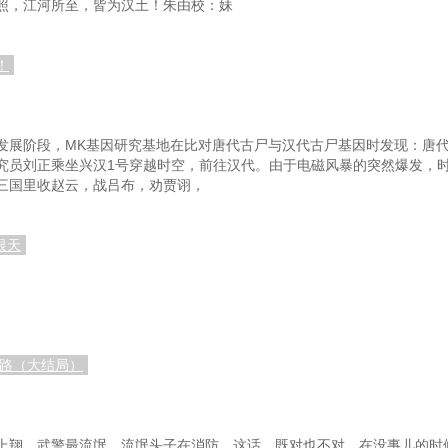
照，江河所至，皆为汉土！朱由校：妹
！
发展阶段，MK基因研究基地在比对唐代古尸与汉代古尸基因时发现：唐
究员刘正乘坐兴汉1号穿越时空，前往汉代。由于电磁风暴的突然爆发，
三国里收赵云，战吕布，劝贾诩，
恨天
之路（大结局）
上翔，武警最流氓，流氓头子在消防。这话，既对也不对，在没事儿的时