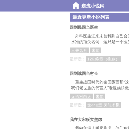
最近更新小说列表
回到民国当医生
外科医生江来未曾料到自己会
水准的顶尖名词…这只是一个医
三关风月
未知
最新章：
126.终章（抱歉）
回到战国当村长
重生战国时代的秦国陇西郡“这
我们老世族的代言人”老世族骄傲
无语对白天
未知
最新章：
第440章 闵前求见
我在大宋贩卖焦虑
我向年轻人贩卖焦虑，他们称