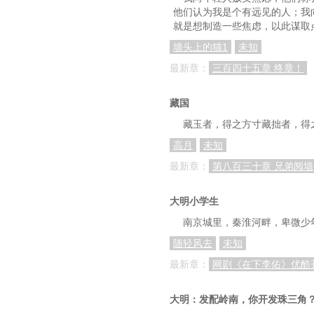
他们认为我是个有远见的人；我
就是想制造一些焦虑，以此谋取
墙头上的猫1
未知
最新章：
三百四十五章 终章！
藏国
藏玉者，得之方寸藏拙者，得
高月
未知
最新章：
第八百三十章 兄弟阋墙
大明小学生
南京城里，秦淮河畔，卑微少
随轻风去
未知
最新章：
网剧《在下李佑》优酷
大明：发配岭南，你开发珠三角