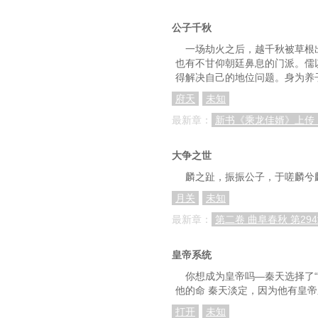
公子千秋
一场劫火之后，越千秋被草根
也有不甘仰朝廷鼻息的门派。儒
得解决自己的地位问题。身为养
府天
未知
最新章：
新书《乘龙佳婿》上传
大争之世
麟之趾，振振公子，于嗟麟兮
月关
未知
最新章：
第二卷 曲阜春秋 第29
皇帝系统
你想成为皇帝吗—秦天选择了
他的命 秦天淡定，因为他有皇
打开
未知