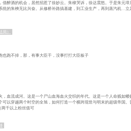
，借醉酒的机会，居然招惹了徐妙云。朱棣哭诉，徐达震怒。于是朱元璋
系统的朱樉无比兴奋。从修桥补路搞基建，到工业生产，再到蒸汽机…立
大结局）
跑也跑不掉，那，有事大臣干，没事打打大臣板子
火，血流成河。这是一个尸山血海血火交织的年代。这是一个人命贱如蝼
可以穿越两个时空的全旭，如何打造一个横跨现世与明末的超级帝国。普通书
50（两千以上粉丝值可
持