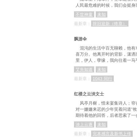
人民最危难的时候，我们会挺身
不世神童
未知
最新章：
辞旧迎新（终章）
飘游伞
混沌的生活中百无聊赖，他有
喜万分。他离开时的背影，潇洒
里，伊人，孽缘，我向往着一马
艾先知道
未知
最新章：
1043 同行
红楼之云泱文士
风亭月榭，惜未宴集诗人；帘
对一姗姗来迟的少年笑着问道“
期待着他的回答，后者思索了一
泱上云逐
未知
最新章：
完本感言及新书上传