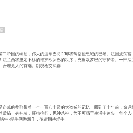
盾
第二帝国的崛起，伟大的波拿巴将军即将驾临他忠诚的巴黎。法国波旁宫
！法兰西将坚定不移的维护欧罗巴的秩序，充当欧罗巴的守护者。一部法
、合理党人的首选。削嘤枪交流群：
是盗贼的赞歌带着一个一百八十级的大盗贼的记忆，回到了十年前，命运
然后搞一身神装，摧枯拉朽，见神杀神，势不可挡于生活中迷失，每个人
的蜗牛~蜗牛网游新作，敬请期待蜗牛