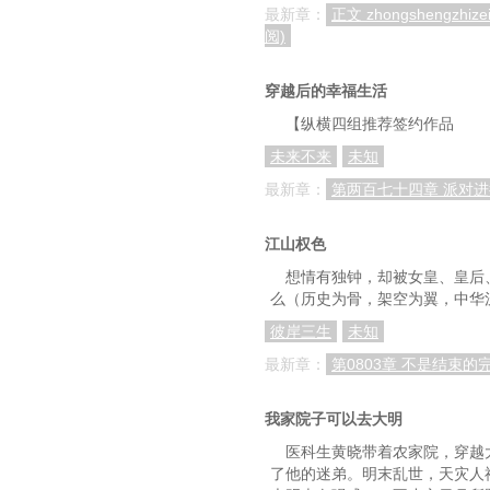
最新章：
正文 zhongshengzhi
阅)
穿越后的幸福生活
【纵横四组推荐签约作品
未来不来
未知
最新章：
第两百七十四章 派对
江山权色
想情有独钟，却被女皇、皇后
么（历史为骨，架空为翼，中华
彼岸三生
未知
最新章：
第0803章 不是结束的
我家院子可以去大明
医科生黄晓带着农家院，穿越
了他的迷弟。明末乱世，天灾人