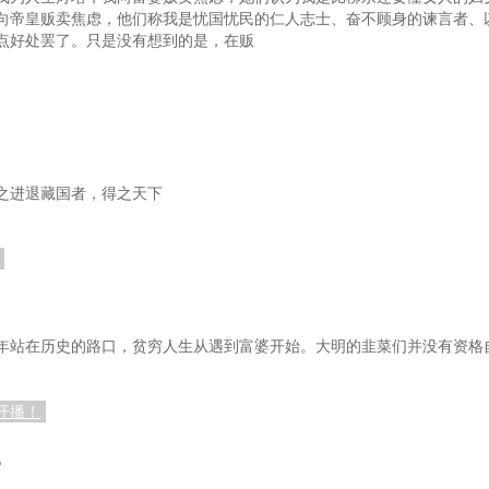
向帝皇贩卖焦虑，他们称我是忧国忧民的仁人志士、奋不顾身的谏言者、
点好处罢了。只是没有想到的是，在贩
之进退藏国者，得之天下
年站在历史的路口，贫穷人生从遇到富婆开始。大明的韭菜们并没有资格
开播！
？