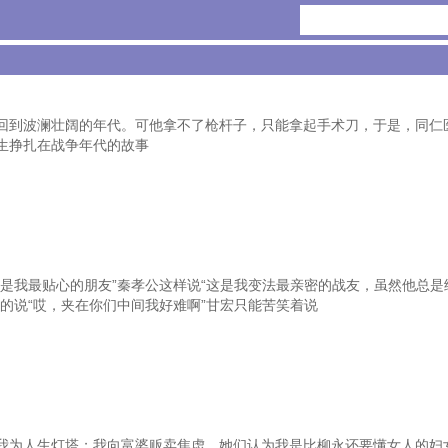
回到波澜壮阔的年代。可他拿不了枪杆子，只能拿起手术刀，于是，同仁
生挣扎在战争年代的故事
是我最贴心的朋友”秦孝公这样说“这是我变法最亲密的战友，虽然他总是
的说“哎，夹在你们中间我好难啊”甘宏只能苦笑着说
我为人生灯塔；我向富婆贩卖焦虑，她们认为我是比柳永还要懂女人的妇