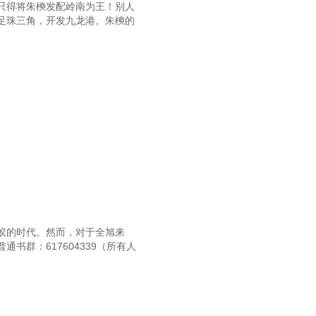
只得将朱樉发配岭南为王！别人
足珠三角，开发九龙港。朱樉的
蚁的时代。然而，对于全旭来
群：617604339（所有人