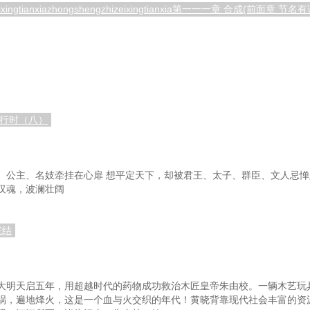
zeixingtianxiazhongshengzhizeixingtianxia第一一一章 合成(
进行时（八）
、公主、名妓牵挂在心扉 想平定天下，却被君王、太子、群臣、文人忌惮
汉魂，波澜壮阔
完结
大明天启五年，用超越时代的药物成功救治木匠皇帝朱由校。一辆木艺玩
祸，遍地烽火，这是一个血与火交织的年代！黄晓背靠现代社会丰富的资