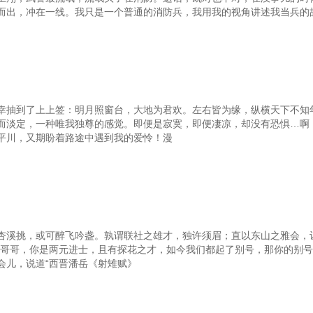
而出，冲在一线。我只是一个普通的消防兵，我用我的视角讲述我当兵的
幸抽到了上上签：明月照窗台，大地为君欢。左右皆为缘，纵横天下不知
而淡定，一种唯我独尊的感觉。即便是寂寞，即便凄凉，却没有恐惧…啊
平川，又期盼着路途中遇到我的爱怜！漫
杏溪挑，或可醉飞吟盏。孰谓联社之雄才，独许须眉；直以东山之雅会，
攸哥哥，你是两元进士，且有探花之才，如今我们都起了别号，那你的别号
会儿，说道“西晋潘岳《射雉赋》