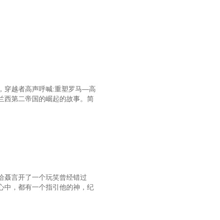
，穿越者高声呼喊:重塑罗马—高
兰西第二帝国的崛起的故事。简
给聂言开了一个玩笑曾经错过
心中，都有一个指引他的神，纪