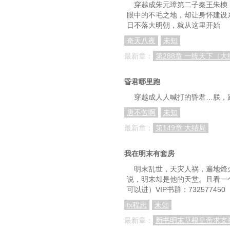
穿越成朱元璋第二子秦王朱樉
眼中的不毛之地，却让身怀建设
日不落大明朝，就从这里开始
奇天八夜
未知
最新章：
第288章 一统天下（
昏君哪里跑
穿越成人人喊打的昏君…朕，
唐不苦啊
未知
最新章：
第149章 大结局
我在明末有套房
明末乱世，天灾人祸，遍地烽
说，明末却是他的天堂。且看一个
可以进）VIP书群：7325774
tx程志
未知
最新章：
新书明末草根皇帝求支