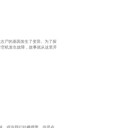
代古尸的基因发生了变异。为了探
时空机发生故障，故事就从这里开
候，或许我们拉稀摆带，但是在