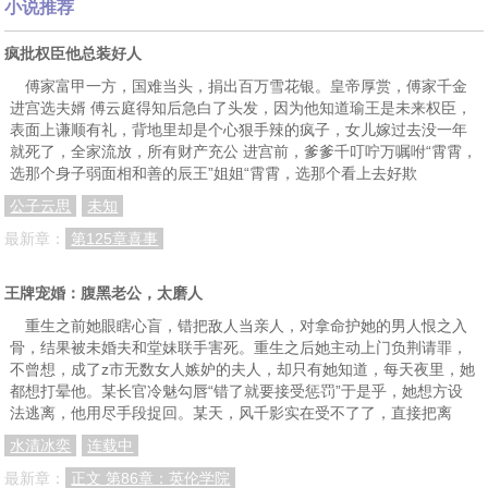
小说推荐
疯批权臣他总装好人
傅家富甲一方，国难当头，捐出百万雪花银。皇帝厚赏，傅家千金
进宫选夫婿 傅云庭得知后急白了头发，因为他知道瑜王是未来权臣，
表面上谦顺有礼，背地里却是个心狠手辣的疯子，女儿嫁过去没一年
就死了，全家流放，所有财产充公 进宫前，爹爹千叮咛万嘱咐“霄霄，
选那个身子弱面相和善的辰王”姐姐“霄霄，选那个看上去好欺
公子云思
未知
最新章：
第125章喜事
王牌宠婚：腹黑老公，太磨人
重生之前她眼瞎心盲，错把敌人当亲人，对拿命护她的男人恨之入
骨，结果被未婚夫和堂妹联手害死。重生之后她主动上门负荆请罪，
不曾想，成了z市无数女人嫉妒的夫人，却只有她知道，每天夜里，她
都想打晕他。某长官冷魅勾唇“错了就要接受惩罚”于是乎，她想方设
法逃离，他用尽手段捉回。某天，风千影实在受不了了，直接把离
水清冰奕
连载中
最新章：
正文 第86章：英伦学院