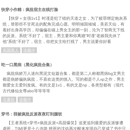
快穿小作精：疯批宿主在线打脸
【快穿＋女强1v1】时谨是犯了错的天道之女，为了赎罪绑定炮灰系
统，替那些不甘死去的配角完成心愿。明明倾国倾城，美若天仙，有
着好出身高学历，却偏偏在碰上男女主的那一刻，沦为了智商无下线
的反派。系统“不好了，宿主，男主要和你离婚”时谨“老娘我先休了
他”系统“不好了，宿主，你把女主给打残了，男主说要你好看
东国美人
连载中
吃一口黑病（黑化疯批合集）
疯批病娇万人迷向黑泥文短篇合集，都是第二人称都黑病bg文男主
都是病娇偏执疯批，不喜欢这类的慎入。写的都是个人xp之作，男主
都爱女主爱到发疯。有的文是1v1，有的文是np，各类型都有（现代
古代修仙女尊abo等等等等
滨夏吹
连载中
穿书：我被疯批反派夜夜盯到腿软
【王者系统+穿书+疯批反派+高甜爆笑】追更追到最爱的反派惨遭
虐死，TIMI更是十八连跪 猝死的沈佑再次醒来发现自己穿成了书中只