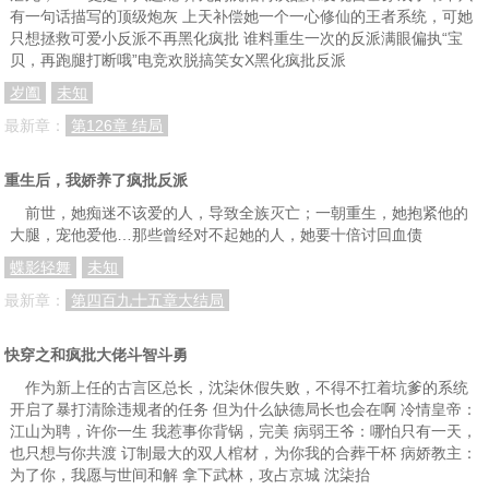
有一句话描写的顶级炮灰 上天补偿她一个一心修仙的王者系统，可她
只想拯救可爱小反派不再黑化疯批 谁料重生一次的反派满眼偏执“宝
贝，再跑腿打断哦”电竞欢脱搞笑女X黑化疯批反派
岁阖
未知
最新章：
第126章 结局
重生后，我娇养了疯批反派
前世，她痴迷不该爱的人，导致全族灭亡；一朝重生，她抱紧他的
大腿，宠他爱他…那些曾经对不起她的人，她要十倍讨回血债
蝶影轻舞
未知
最新章：
第四百九十五章大结局
快穿之和疯批大佬斗智斗勇
作为新上任的古言区总长，沈柒休假失败，不得不扛着坑爹的系统
开启了暴打清除违规者的任务 但为什么缺德局长也会在啊 冷情皇帝：
江山为聘，许你一生 我惹事你背锅，完美 病弱王爷：哪怕只有一天，
也只想与你共渡 订制最大的双人棺材，为你我的合葬干杯 病娇教主：
为了你，我愿与世间和解 拿下武林，攻占京城 沈柒抬