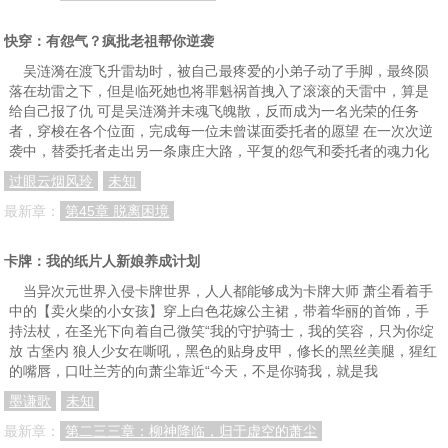
快穿：有怨气？疯批老祖帮你逆袭
吴涟漪在渡飞升雷劫时，被自己最疼爱的小弟子动了手脚，最终陨
落在劫雷之下，但是临死她也将罪魁祸首拽入了滚滚的天雷中，算是
给自己报了仇 可是吴涟漪并未魂飞魄散，反而成为一名光荣的任务
者，穿梭在各个位面，完成每一位未曾谋面委托者的愿望 在一次次逆
袭中，替委托者走出另一条康庄大路，平复的怨气和委托者的魂力化
过眼云烟风玲
未知
最新章：
第45章 脱离困境
卡牌：我的纸片人新娘养成计划
当异次元世界入侵卡牌世界，人人都能够成为卡牌大师 萧尘看着手
中的【卖火柴的小女孩】穿上白色花嫁公主裙，带着华丽的首饰，手
持法杖，在圣光下向着自己微笑“我的守护骑士，我的笑容，只为你绽
放 古堡内 狼人少女在嘶吼，黑色的贴身皮甲，修长的黑丝美腿，猩红
的嘴唇，口吐兰芳的向萧尘靠近“今天，不是你骑我，就是我
墨谦歌
未知
最新章：
第二三三章：柳神降临，归于虚空的萧尘