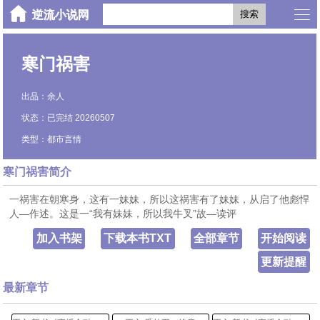
搜索
寒门祸害
出品：余人
状态：已完结 20260507
类型：都市言情
寒门祸害简介
一祸害在朝寒身，这有一妹妹，所以这祸害有了妹妹，从启了他彪悍
人—作述。这是一“我有妹妹，所以我牛叉”故—读评
加入书架
下载本书TXT
全部章节
开始阅读
更新提醒
最新章节