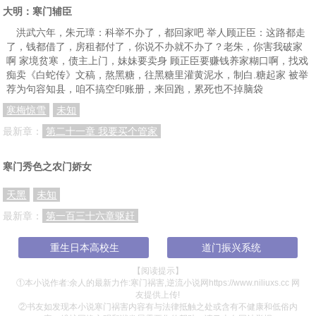
大明：寒门辅臣
正文 第142章 绝对
正文 第142章 玩不下去
正文 第143章 接济
洪武六年，朱元璋：科举不办了，都回家吧 举人顾正臣：这路都走
了，钱都借了，房租都付了，你说不办就不办了？老朱，你害我破家
正文 第144章 朝局
正文 第145章 明悟与曙光
正文 第146章 高荐
啊 家境贫寒，债主上门，妹妹要卖身 顾正臣要赚钱养家糊口啊，找戏
痴卖《白蛇传》文稿，熬黑糖，往黑糖里灌黄泥水，制白.糖起家 被举
正文 第147章 覆灭
正文 第148章 放榜日
正文 第149章 喜报
荐为句容知县，咱不搞空印账册，来回跑，累死也不掉脑袋
正文 第150章 终于等来了
正文 第151章 解元
正文 第152章 榜下捉婿
寒梅惊雪
未知
正文 第153章 放榜后
正文 第154章 鹿鸣宴
正文 第155章 题画
最新章：
第二十一章 我要买个管家
正文 第156章 浮夸
正文 第157章 恩师
正文 第158章 喜事
寒门秀色之农门娇女
正文 第159章 何意？
正文 第160章 道贺
正文 第161章 喜讯远来
天黑
未知
正文 第162章 京报连登黄甲
正文 第163章 启程
正文 第164章 航行、海钓
最新章：
第一百三十六章驱赶
正文 第165章 温书、争论
正文 第166章 风暴来袭
正文 第167章 海盗（为护法加更）
重生日本高校生
道门振兴系统
正文 第168章 逃生
正文 第169章 一场假暴雨
正文 第170章 老天会玩
【阅读提示】
正文 第171章 冯三的感动
正文 第172章 阶下囚
正文 第173章 海贼窝
①本小说作者:余人的最新力作:寒门祸害,逆流小说网https://www.niliuxs.cc 网
友提供上传!
正文 第174章 岳父
正文 第175章 危机
正文 第176章 包围
②书友如发现本小说寒门祸害内容有与法律抵触之处或含有不健康和低俗内