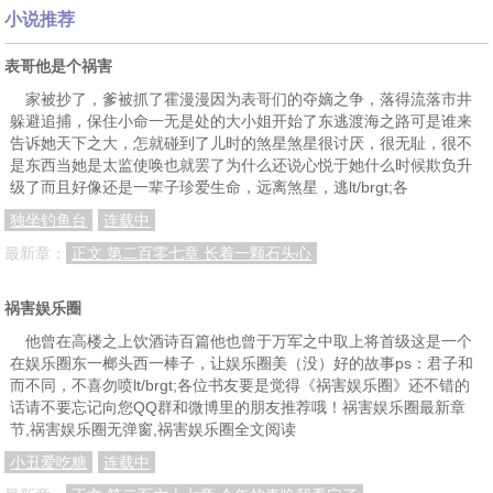
正文 第28章 二个困解
正文 第29章 案首
正文 第30章 夕阳很美
小说推荐
正文 第31章 电白
正文 第32章 最好的布
正文 第33章 跟屁虫
表哥他是个祸害
正文 第34章 高州府
正文 第35章 论商
正文 第36章 潘仙诗会
家被抄了，爹被抓了霍漫漫因为表哥们的夺嫡之争，落得流落市井
躲避追捕，保住小命一无是处的大小姐开始了东逃渡海之路可是谁来
正文 第37章 劝诗
正文 第38章 词一首半
正文 第39章 另一首词
告诉她天下之大，怎就碰到了儿时的煞星煞星很讨厌，很无耻，很不
是东西当她是太监使唤也就罢了为什么还说心悦于她什么时候欺负升
正文 第40章 蜂与蝶
正文 第41章 府试
正文 第42章 再起风波
级了而且好像还是一辈子珍爱生命，远离煞星，逃lt/brgt;各
正文 第43章 当为第二
正文 第44章 难题
正文 第45章 当头闷一棒
独坐钓鱼台
连载中
正文 第46章 府试案首
正文 第47章 报喜官差
正文 第48章 小鬼当家
最新章：
正文 第二百零七章 长着一颗石头心
正文 第49章 给乞丐
正文 第50章 交心交底
正文 第51章 无趣的虎妞
祸害娱乐圈
正文 第52章 虎妞的小九九
正文 第53章 加税
正文 第54章 难关
他曾在高楼之上饮酒诗百篇他也曾于万军之中取上将首级这是一个
在娱乐圈东一榔头西一棒子，让娱乐圈美（没）好的故事ps：君子和
正文 第55章 徭役与风水
正文 第56章 帮主虎妞
正文 第57章 怒起
而不同，不喜勿喷lt/brgt;各位书友要是觉得《祸害娱乐圈》还不错的
话请不要忘记向您QQ群和微博里的朋友推荐哦！祸害娱乐圈最新章
正文 第58章 桥烧、肉香起
正文 第59章 长林当兴
正文 第60章 侠女阿丽？
节,祸害娱乐圈无弹窗,祸害娱乐圈全文阅读
正文 第61章 阿丽牙多
正文 第62章 村祸
正文 第63章 无敌英姿
小丑爱吃糖
连载中
正文 第64章 护法
正文 第65章 童谣
正文 第66章 染布坊