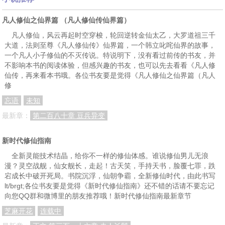
第三十一章：天堑
第三十二章：第三道天堑
第三十三章：谋变
凡人修仙之仙界篇 （凡人修仙传仙界篇）
第三十四章：形式大转 (上)
第三十五章：形式大转（下）
第三十六章：紫角怪兽
凡人修仙，风云再起时空穿梭，轮回逆转金仙太乙，大罗道祖三千
大道，法则至尊《凡人修仙传》仙界篇，一个韩立叱咤仙界的故事，
第三十七章：一波三折
第三十八章：绿眼蛇怪
第三十九章： 司马长风
一个凡人小子修仙的不灭传说。特说明下，没有看过前传的书友，并
不影响本书的阅读体验，但感兴趣的书友，也可以先去看看《凡人修
第四十章：交手
第四十一章：忧思
第四十二章：紫月星
仙传，再来看本书哦。各位书友要是觉得《凡人修仙之仙界篇（凡人
修
第四十三章：灵花--十八仙
第四十四章：离去
第四十五章:决择
忘语
未知
第四十六章：司马老贼
第四十七章：士气下降
第四十八章：相见
最新章：
第二百八十章 豆兵异变
第四十九章：虚幻袋
第五十章：疑问
第五十一章：一人一鸟
新时代修仙指南
第五十二章：惊讶
第五十三章：通天八卦
第五十四章：异变
全新灵能技术结晶，给你不一样的修仙体感。谁说修仙男儿无浪
第五十五章： 决定
第五十六章：公开的挑衅
第五十七章：幻剑阵
漫？灵空战舰，仙女舰长，走起！古天笑，手持天书，脸覆七罪，跌
宕成长中破开死局。书院沉浮，仙朝争霸，全新修仙时代，由此书写
第五十八章：炎儿
第五十九章：雌雄
第六十章：触角巨兽
lt/brgt;各位书友要是觉得《新时代修仙指南》还不错的话请不要忘记
第六十一章：魏英前来
第六十二章：火灵之怒
第六十三章：三年
向您QQ群和微博里的朋友推荐哦！新时代修仙指南最新章节
芝麻开花
连载中
第六十四章：乱象皇宫
第六十五章：江山，美人
第六十六章：新的征程