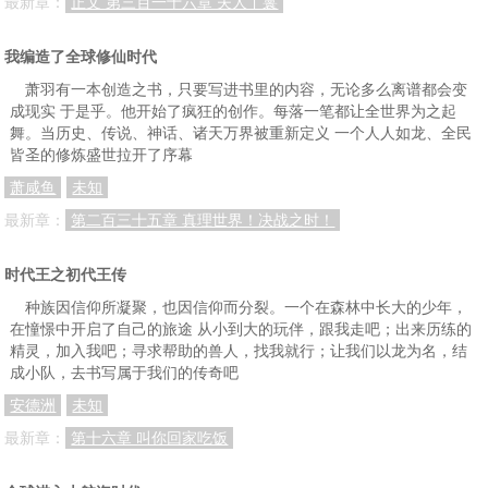
最新章：
正文 第三百一十六章 夫人丫鬟
第六十七章：在路上
第六十八章：上官家
第六十九章：黑衣人
第七十章:灵石
第七十二章:醒来
第七十三章：火蜂蛹
我编造了全球修仙时代
萧羽有一本创造之书，只要写进书里的内容，无论多么离谱都会变
第七十四章：离开
第七十五章：万毒门
第七十六章：虚冥界
成现实 于是乎。他开始了疯狂的创作。每落一笔都让全世界为之起
第七十七章：搜寻灵石
第七十八章：神秘人
第七十九章：禁止之峰
舞。当历史、传说、神话、诸天万界被重新定义 一个人人如龙、全民
皆圣的修炼盛世拉开了序幕
第八十章：神动期
第八十一章：禁止空间
第八十二章：传送阵
萧咸鱼
未知
第八十三章：游魂
第八十四章：往事已成空，还如一梦中
第八十五章：培养吞魂
最新章：
第二百三十五章 真理世界！决战之时！
第八十六章：真正的吞魂
第八十八章：五行阵
第八十九章：封印男子
时代王之初代王传
第九十章：结盟
第九十一章：紫晶棺
第九十二章：褐衣老者
种族因信仰所凝聚，也因信仰而分裂。一个在森林中长大的少年，
第九十三章：子母五行阵
第九十四章:魂眼
第九十五章：忆之传承
在憧憬中开启了自己的旅途 从小到大的玩伴，跟我走吧；出来历练的
精灵，加入我吧；寻求帮助的兽人，找我就行；让我们以龙为名，结
第九十六章：挑衅
第九十七章：吞人
第九十八章：死
成小队，去书写属于我们的传奇吧
安德洲
未知
第九十九章：结丹
第一零零章：隐身符
第一零一章： 十五
最新章：
第十六章 叫你回家吃饭
第一零二章：玉简
第一零三章：替师报仇（1）
第一零四章：替师报仇（2）
第一零五章：替师报仇（3）
第一零六章：替师报仇（4）
第一零七章：替师报仇（5）