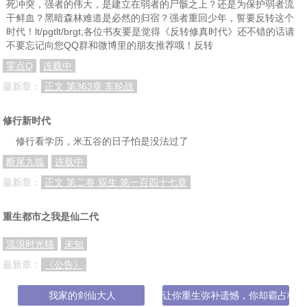
死冲突，强者的伟大，是建立在弱者的尸骸之上？还是为保护弱者流
第一四四章：道友救我
第一四五章：找死！
第一四六章：张鹏
干鲜血？黑暗森林难道是必然的归宿？强者重回少年，誓要反转这个
时代！lt/pgtlt/brgt;各位书友要是觉得《反转修真时代》还不错的话请
第一四七章：暴风雨的前夕
第一四八章：楚家
第一四九章：猜测
不要忘记向您QQ群和微博里的朋友推荐哦！反转
第一五零章：狮子大开口
第一五一章：当前形势
第一五二章：疑惑
零点Q
连载中
第一五三章：红春楼
第一五四章：脱，脱，脱（上）
第一五五章：脱，脱，脱（下）
最新章：
正文 第363章 车轮战
第一五六章：灵品堂
第一五七章：变故
第一五八章：霍青云
修行新时代
第一五九章：暴风雨的前夕
第一六零章：奔赴灵品堂
第一六一章：交易
修行看学历，米五谷的日子怕是没法过了
第一六二章：杀，杀
第一六三章：奔赴
第一6四章：真正的交易
断尾九狐
连载中
最新章：
正文 第二卷 双生 第一百四十七章
第一六五章：结丹中期
第一六六章：野心
第一六七章：两个人的战争
第一六八章：只剩一人
第一六九章：噬主
第一七零章：塔毁人伤
重生都市之我是仙二代
第一七一章：得宝
第一七二章：异变再生
第一七三章：青风旗
流浪时光猫
未知
第一七四章：龙玺之威
第一七五章：范蒙欣
第一七六章：斗嘴
最新章：
《公告》
第一七七章：李大嘴收徒弟（上）
第一七八章：李大嘴收徒弟（下）
第一七九章：阴尸宗
我家的剑仙大人
让你重生弥补遗憾，你却霸占校花
第一八零章：陌生之敌
第一八一章:凡人体验
第一八二章：傀儡大军