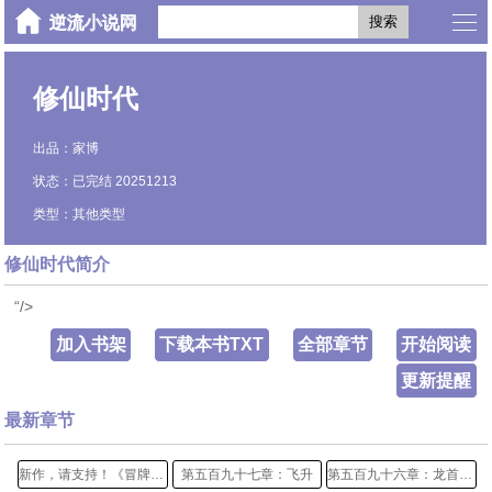
搜索
修仙时代
出品：家博
状态：已完结 20251213
类型：其他类型
修仙时代简介
“/>
加入书架
下载本书TXT
全部章节
开始阅读
更新提醒
最新章节
新作，请支持！《冒牌神医生活录》
第五百九十七章：飞升
第五百九十六章：龙首诡异