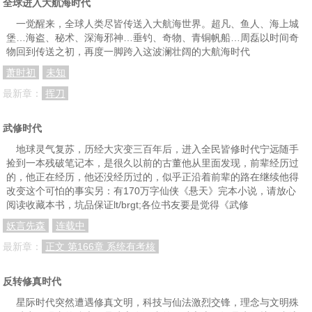
全球进入大航海时代
第一零八章：机缘（1）
第一零九章：机缘（2）
第一一零章：机缘（3）
一觉醒来，全球人类尽皆传送入大航海世界。超凡、鱼人、海上城
堡…海盗、秘术、深海邪神…垂钓、奇物、青铜帆船…周磊以时间奇
第一一一章：机缘（4）
第一一二章：机缘（5）
第一一三章：机缘（6）
物回到传送之初，再度一脚跨入这波澜壮阔的大航海时代
萧时初
未知
第一一四章：机缘（7）
第一一五章：机缘（8）
第一一六章：机缘（9）
最新章：
挥刀
第一一七章：机缘（10）
第一一八章：机缘（11）
第一一九章：机缘（12）
第一二零章：机缘（13）
第一二一章：机缘（14）
第一二二章：机缘（15）
武修时代
第一二三章：殉情
第一二四章：偷袭
第一二五章：意外之喜
地球灵气复苏，历经大灾变三百年后，进入全民皆修时代宁远随手
捡到一本残破笔记本，是很久以前的古董他从里面发现，前辈经历过
第一二六章：分别
第一二七章：兽形傀儡
第一二八章：虎狼之争
的，他正在经历，他还没经历过的，似乎正沿着前辈的路在继续他得
改变这个可怕的事实另：有170万字仙侠《悬天》完本小说，请放心
第一二九章：生死一线
第一三零章：九头蛇怪（上）
第一三一章：九头蛇怪（下）
阅读收藏本书，坑品保证lt/brgt;各位书友要是觉得《武修
第一三二章：浑水
第一三三章：自取灭亡
第一三四章：神奇之果
妖言先森
连载中
最新章：
正文 第166章 系统有考核
第一三五章：瘴气沼泽
第一三六章：火灵再现
第一三七章：神秘的召唤
第一三八章：战威
第一三九章：雷蛙
第一四零章：四足蟒蛇
反转修真时代
第一四一章：火灵之死
第一四二章：对峙
第一四三章：厮斗
星际时代突然遭遇修真文明，科技与仙法激烈交锋，理念与文明殊