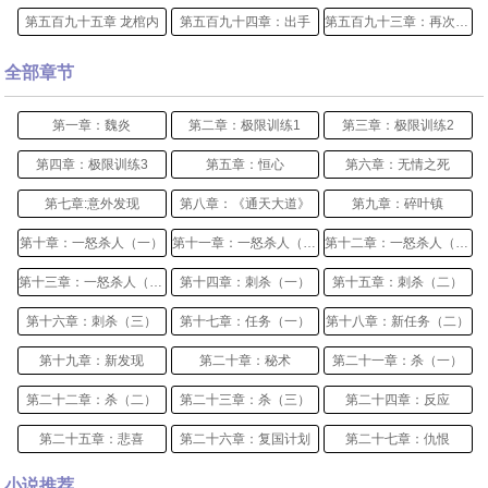
第五百九十五章 龙棺内
第五百九十四章：出手
第五百九十三章：再次对峙
全部章节
第一章：魏炎
第二章：极限训练1
第三章：极限训练2
第四章：极限训练3
第五章：恒心
第六章：无情之死
第七章:意外发现
第八章：《通天大道》
第九章：碎叶镇
第十章：一怒杀人（一）
第十一章：一怒杀人（二）
第十二章：一怒杀人（三）
第十三章：一怒杀人（四）
第十四章：刺杀（一）
第十五章：刺杀（二）
第十六章：刺杀（三）
第十七章：任务（一）
第十八章：新任务（二）
第十九章：新发现
第二十章：秘术
第二十一章：杀（一）
第二十二章：杀（二）
第二十三章：杀（三）
第二十四章：反应
第二十五章：悲喜
第二十六章：复国计划
第二十七章：仇恨
第二十八章：重返如春谷
第二十九章：一路向西
第三十章：树怪
小说推荐