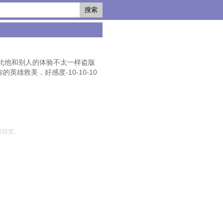
搜索
此他和别人的体验不太一样盗版
雄救美，好感度-10-10-10
者欣赏。