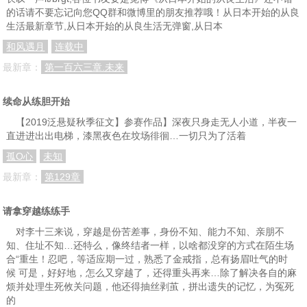
的话请不要忘记向您QQ群和微博里的朋友推荐哦！从日本开始的从良
生活最新章节,从日本开始的从良生活无弹窗,从日本
和风遇月
连载中
最新章：
第一百六三章.未来
续命从练胆开始
【2019泛悬疑秋季征文】参赛作品】深夜只身走无人小道，半夜一
直进进出出电梯，漆黑夜色在坟场徘徊…一切只为了活着
孤O心
未知
最新章：
第129章
请拿穿越练练手
对李十三来说，穿越是份苦差事，身份不知、能力不知、亲朋不
知、住址不知…还特么，像终结者一样，以啥都没穿的方式在陌生场
合“重生！忍吧，等适应期一过，熟悉了金戒指，总有扬眉吐气的时
候 可是，好好地，怎么又穿越了，还得重头再来…除了解决各自的麻
烦并处理生死攸关问题，他还得抽丝剥茧，拼出遗失的记忆，为冤死
的