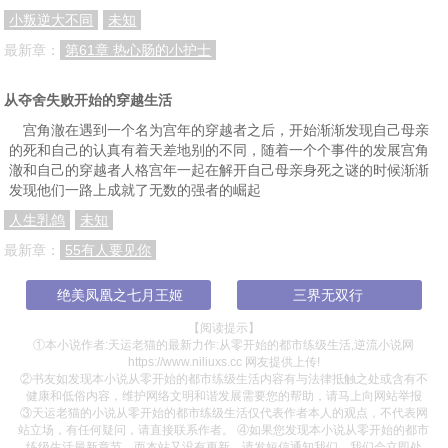
小叛逆大不同
未知
最新章：
第61章 热心肠的小护士
从夺舍失败开始的穿越生活
宫角澈在遇到一个名为宫年的穿越者之后，开始渐渐发现自己母亲
的死和自己的认真有着天差地别的不同，随着一个个事件的发展宫角
澈和自己的穿越者人格宫年一起在解开自己母亲身死之谜的时候渐渐
发现他们一路上成就了无数的强者的崛起
人生乳鸽
未知
最新章：
55有人要见你
绝美凤凰之七月王姬
三界无双行
【阅读提示】
①本小说作者:天运老猫的最新力作:从零开始的都市练级生活,逆流小说网
https://www.niliuxs.cc 网友提供上传!
②书友如发现本小说从零开始的都市练级生活内容有与法律抵触之处或含有不
健康和低俗内容，维护网络文明和谐发展需要您的帮助，请马上向网站举报
③天运老猫的小说从零开始的都市练级生活仅代表作者本人的观点，不代表网
站立场，有任何疑问，请直接联系作者。 ④如果您发现本小说从零开始的都市
练级生活最新章节，而本站又没有更新，请发短信通知我们，我们会立即处