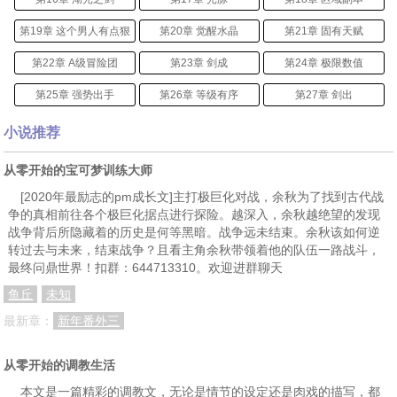
第19章 这个男人有点狠
第20章 觉醒水晶
第21章 固有天赋
第22章 A级冒险团
第23章 剑成
第24章 极限数值
第25章 强势出手
第26章 等级有序
第27章 剑出
第28章 十级？
第29章 属性怪物
第30章 十级突破
小说推荐
第31章 变化
第32章 两强交锋
第33章 前往溪流镇
从零开始的宝可梦训练大师
第34章 灰谷区域副本
第35章 初试锋芒
第36章 哥布林之王
[2020年最励志的pm成长文]主打极巨化对战，余秋为了找到古代战
争的真相前往各个极巨化据点进行探险。越深入，余秋越绝望的发现
第37章 超常的提升效果
第38章 初级剑技100%
第39章 百年首杀！
战争背后所隐藏着的历史是何等黑暗。战争远未结束。余秋该如何逆
转过去与未来，结束战争？且看主角余秋带领着他的队伍一路战斗，
第40章 超凡级材料
第41章 增长的等级
第42章 我的觉得陆总说得对
最终问鼎世界！扣群：644713310。欢迎进群聊天
第43章 献上你们的肝吧
第44章 小问题？
第45章 收割鬼才
鱼丘
未知
第46章 新老对比
第47章 这些是人？
第48章 万千愿望的真正作用
最新章：
新年番外三
第49章 人才就是雨后的春笋？
第50章 你确定要数一数？
第51章 这一切都是陆靳的阴谋！
从零开始的调教生活
第52章 一人两用赚大了
第53章 加班使人快乐？
第54章 流光城的震动
本文是一篇精彩的调教文，无论是情节的设定还是肉戏的描写，都