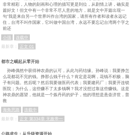
非常精彩，人物的刻画和心理的描写更是到位，从剧情上讲，确实是
第55章 疯狂的后勤部
临时通知，顺带聊一下
第56章 飞一般的成长速度
篇好文！但文中有一个非常不尽人意的地方，就是文中开篇出现一
句“我是来自另一个世界叫作台湾的国家，请所有作者和读者永远记
第57章 量产中级冒险者？
第58章 时代变了
重要通知
住，台湾不叫作国家，它叫做中国台湾，永远不要忘记台湾两个字之
第59章 夏家女婿？
第60章 感受一下绝望吧！
第61章 突破了？
前还
小强
连载中
第62章 流光城变局
第63章 怪物突变？（第三更！）
第64章 顶级冒险者的实力
最新章：
正文 01
第65章 新纪元
都市之崛起从零开始
孙峰偶然中获得神农鼎的认可，从此与药结缘。孙峰说：我要挣怎
么花都花不完的钱。挣那么钱干什么？肯定是花啊，花钱不积极，脑
子有问题。然后呢？然后我要做医药代表；我要建药厂；我要开连锁
医院；为什么，这些赚不了太多钱啊？我才没想过靠这些赚钱。这是
神农鼎的愿望，他就是一个炼丹药的炉子，他的理想是悬壶济世，普
救
海角思路
连载中
最新章：
正文 第334章 无敌帝一
公路求生：从升级资源开始