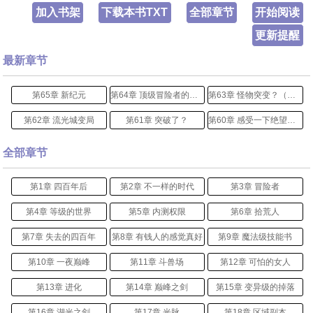
加入书架
下载本书TXT
全部章节
开始阅读
更新提醒
最新章节
第65章 新纪元
第64章 顶级冒险者的实力
第63章 怪物突变？（第三更！）
第62章 流光城变局
第61章 突破了？
第60章 感受一下绝望吧！
全部章节
第1章 四百年后
第2章 不一样的时代
第3章 冒险者
第4章 等级的世界
第5章 内测权限
第6章 拾荒人
第7章 失去的四百年
第8章 有钱人的感觉真好
第9章 魔法级技能书
第10章 一夜巅峰
第11章 斗兽场
第12章 可怕的女人
第13章 进化
第14章 巅峰之剑
第15章 变异级的掉落
第16章 湖光之剑
第17章 光脉
第18章 区域副本