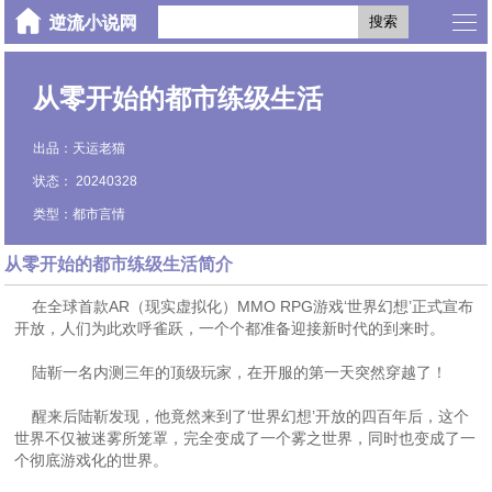
搜索
从零开始的都市练级生活
出品：天运老猫
状态： 20240328
类型：都市言情
从零开始的都市练级生活简介
在全球首款AR（现实虚拟化）MMO RPG游戏‘世界幻想’正式宣布
开放，人们为此欢呼雀跃，一个个都准备迎接新时代的到来时。
陆靳一名内测三年的顶级玩家，在开服的第一天突然穿越了！
醒来后陆靳发现，他竟然来到了‘世界幻想’开放的四百年后，这个
世界不仅被迷雾所笼罩，完全变成了一个雾之世界，同时也变成了一
个彻底游戏化的世界。