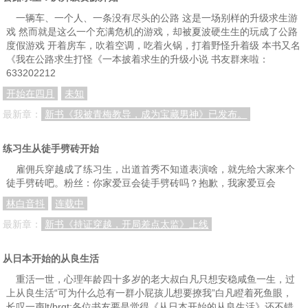
一辆车、一个人、一条没有尽头的公路 这是一场别样的升级求生游
戏 然而就是这么一个充满危机的游戏，却被夏波硬生生的玩成了公路
度假游戏 开着房车，吹着空调，吃着火锅，打着野怪升着级 本书又名
《我在公路求生打怪《一本披着求生的升级小说 书友群来啦：
633202212
开始在四月
未知
最新章：
新书《我被青梅教导，成为宝藏男神》已发布。
练习生从徒手劈砖开始
雇佣兵穿越成了练习生，出道首秀不知道表演啥，就先给大家来个
徒手劈砖吧。粉丝：你家爱豆会徒手劈砖吗？抱歉，我家爱豆会
林白音抖
连载中
最新章：
新书《持证穿越，开局差点太监》上线
从日本开始的从良生活
重活一世，心理年龄四十多岁的老大叔白凡只想安稳咸鱼一生，过
上从良生活“可为什么总有一群小屁孩儿想要撩我”白凡瞪着死鱼眼，
长叹一声lt/brgt;各位书友要是觉得《从日本开始的从良生活》还不错