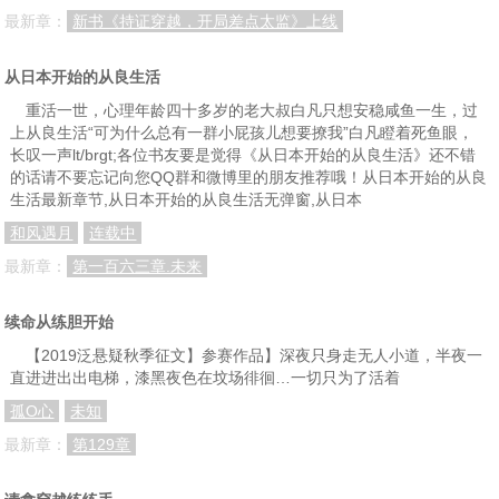
最新章：
新书《持证穿越，开局差点太监》上线
从日本开始的从良生活
重活一世，心理年龄四十多岁的老大叔白凡只想安稳咸鱼一生，过
上从良生活“可为什么总有一群小屁孩儿想要撩我”白凡瞪着死鱼眼，
长叹一声lt/brgt;各位书友要是觉得《从日本开始的从良生活》还不错
的话请不要忘记向您QQ群和微博里的朋友推荐哦！从日本开始的从良
生活最新章节,从日本开始的从良生活无弹窗,从日本
和风遇月
连载中
最新章：
第一百六三章.未来
续命从练胆开始
【2019泛悬疑秋季征文】参赛作品】深夜只身走无人小道，半夜一
直进进出出电梯，漆黑夜色在坟场徘徊…一切只为了活着
孤O心
未知
最新章：
第129章