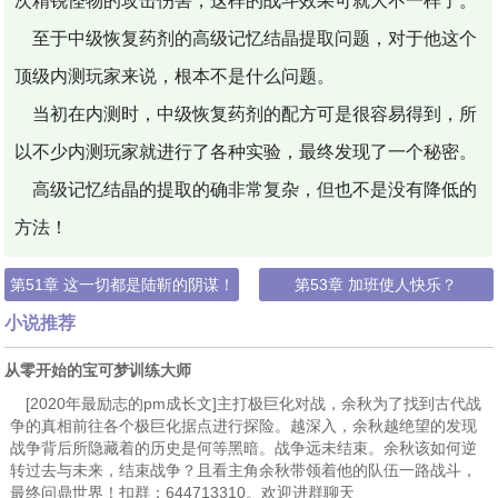
次精锐怪物的攻击伤害，这样的战斗效果可就大不一样了。
至于中级恢复药剂的高级记忆结晶提取问题，对于他这个
顶级内测玩家来说，根本不是什么问题。
当初在内测时，中级恢复药剂的配方可是很容易得到，所
以不少内测玩家就进行了各种实验，最终发现了一个秘密。
高级记忆结晶的提取的确非常复杂，但也不是没有降低的
方法！
第51章 这一切都是陆靳的阴谋！
第53章 加班使人快乐？
小说推荐
从零开始的宝可梦训练大师
[2020年最励志的pm成长文]主打极巨化对战，余秋为了找到古代战
争的真相前往各个极巨化据点进行探险。越深入，余秋越绝望的发现
战争背后所隐藏着的历史是何等黑暗。战争远未结束。余秋该如何逆
转过去与未来，结束战争？且看主角余秋带领着他的队伍一路战斗，
最终问鼎世界！扣群：644713310。欢迎进群聊天