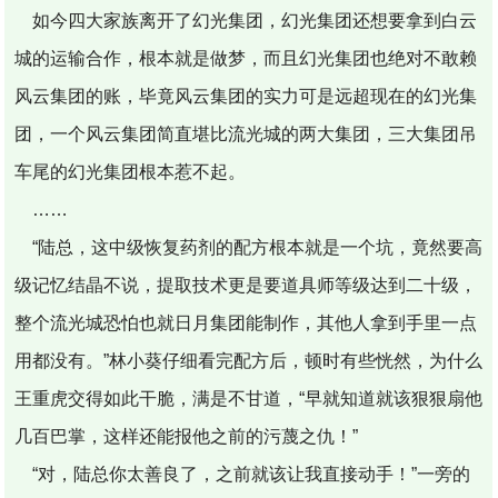
如今四大家族离开了幻光集团，幻光集团还想要拿到白云
城的运输合作，根本就是做梦，而且幻光集团也绝对不敢赖
风云集团的账，毕竟风云集团的实力可是远超现在的幻光集
团，一个风云集团简直堪比流光城的两大集团，三大集团吊
车尾的幻光集团根本惹不起。
……
“陆总，这中级恢复药剂的配方根本就是一个坑，竟然要高
级记忆结晶不说，提取技术更是要道具师等级达到二十级，
整个流光城恐怕也就日月集团能制作，其他人拿到手里一点
用都没有。”林小葵仔细看完配方后，顿时有些恍然，为什么
王重虎交得如此干脆，满是不甘道，“早就知道就该狠狠扇他
几百巴掌，这样还能报他之前的污蔑之仇！”
“对，陆总你太善良了，之前就该让我直接动手！”一旁的