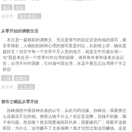
鱼丘
未知
最新章：
新年番外三
从零开始的调教生活
本文是一篇精彩的调教文，无论是情节的设定还是肉戏的描写，都
非常精彩，人物的刻画和心理的描写更是到位，从剧情上讲，确实是
篇好文！但文中有一个非常不尽人意的地方，就是文中开篇出现一
句“我是来自另一个世界叫作台湾的国家，请所有作者和读者永远记
住，台湾不叫作国家，它叫做中国台湾，永远不要忘记台湾两个字之
前还
小强
连载中
最新章：
正文 01
都市之崛起从零开始
孙峰偶然中获得神农鼎的认可，从此与药结缘。孙峰说：我要挣怎
么花都花不完的钱。挣那么钱干什么？肯定是花啊，花钱不积极，脑
子有问题。然后呢？然后我要做医药代表；我要建药厂；我要开连锁
医院；为什么，这些赚不了太多钱啊？我才没想过靠这些赚钱。这是