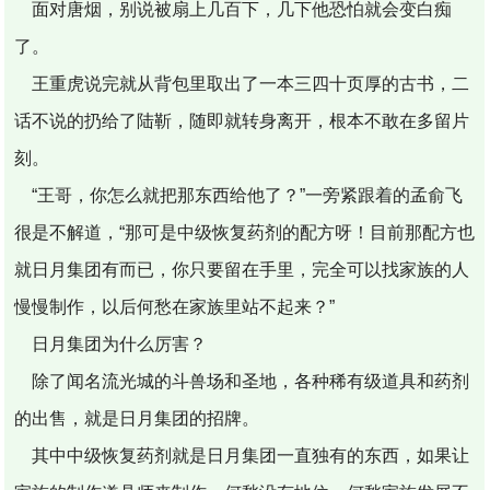
面对唐烟，别说被扇上几百下，几下他恐怕就会变白痴
了。
王重虎说完就从背包里取出了一本三四十页厚的古书，二
话不说的扔给了陆靳，随即就转身离开，根本不敢在多留片
刻。
“王哥，你怎么就把那东西给他了？”一旁紧跟着的孟俞飞
很是不解道，“那可是中级恢复药剂的配方呀！目前那配方也
就日月集团有而已，你只要留在手里，完全可以找家族的人
慢慢制作，以后何愁在家族里站不起来？”
日月集团为什么厉害？
除了闻名流光城的斗兽场和圣地，各种稀有级道具和药剂
的出售，就是日月集团的招牌。
其中中级恢复药剂就是日月集团一直独有的东西，如果让