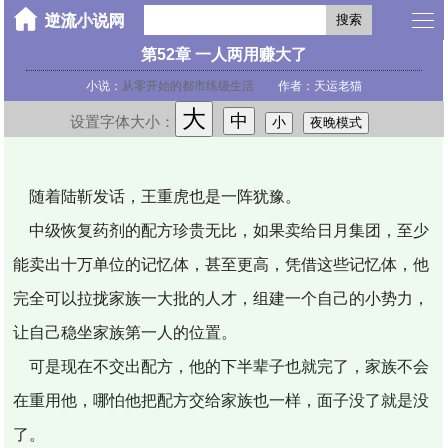
搜索
第52章 一人两用赚大了
小说：
从零开始的都市练级生活
作者：天运老猫
大
中
设置字体大小：
小
夜晚模式
随着陆靳发话，王重虎也是一阵犹豫。
中级恢复药剂的配方珍贵无比，如果卖给日月集团，至少
能卖出十万单位的记忆体，甚至更高，凭借这些记忆体，他
完全可以拉拢家族一大批的人才，组建一个自己的小势力，
让自己稳坐家族第一人的位置。
可是现在不交出配方，他的下半辈子也就完了，家族不会
在重用他，哪怕他把配方交给家族也一样，面子没了就是没
了。