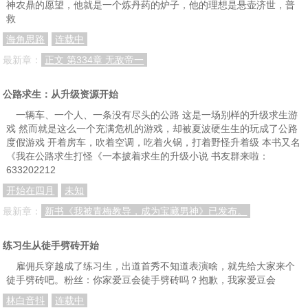
神农鼎的愿望，他就是一个炼丹药的炉子，他的理想是悬壶济世，普
救
海角思路
连载中
最新章：
正文 第334章 无敌帝一
公路求生：从升级资源开始
一辆车、一个人、一条没有尽头的公路 这是一场别样的升级求生游
戏 然而就是这么一个充满危机的游戏，却被夏波硬生生的玩成了公路
度假游戏 开着房车，吹着空调，吃着火锅，打着野怪升着级 本书又名
《我在公路求生打怪《一本披着求生的升级小说 书友群来啦：
633202212
开始在四月
未知
最新章：
新书《我被青梅教导，成为宝藏男神》已发布。
练习生从徒手劈砖开始
雇佣兵穿越成了练习生，出道首秀不知道表演啥，就先给大家来个
徒手劈砖吧。粉丝：你家爱豆会徒手劈砖吗？抱歉，我家爱豆会
林白音抖
连载中