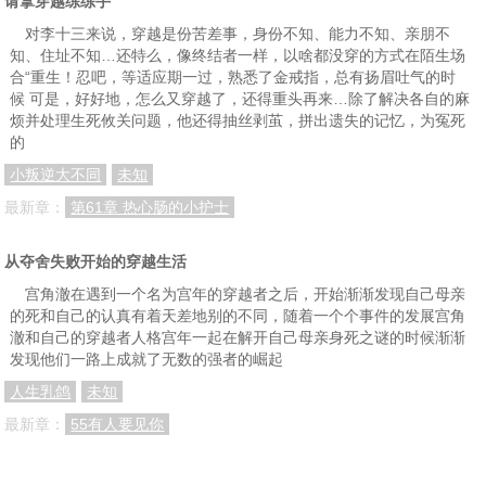
请拿穿越练练手
对李十三来说，穿越是份苦差事，身份不知、能力不知、亲朋不
知、住址不知…还特么，像终结者一样，以啥都没穿的方式在陌生场
合“重生！忍吧，等适应期一过，熟悉了金戒指，总有扬眉吐气的时
候 可是，好好地，怎么又穿越了，还得重头再来…除了解决各自的麻
烦并处理生死攸关问题，他还得抽丝剥茧，拼出遗失的记忆，为冤死
的
小叛逆大不同
未知
最新章：
第61章 热心肠的小护士
从夺舍失败开始的穿越生活
宫角澈在遇到一个名为宫年的穿越者之后，开始渐渐发现自己母亲
的死和自己的认真有着天差地别的不同，随着一个个事件的发展宫角
澈和自己的穿越者人格宫年一起在解开自己母亲身死之谜的时候渐渐
发现他们一路上成就了无数的强者的崛起
人生乳鸽
未知
最新章：
55有人要见你