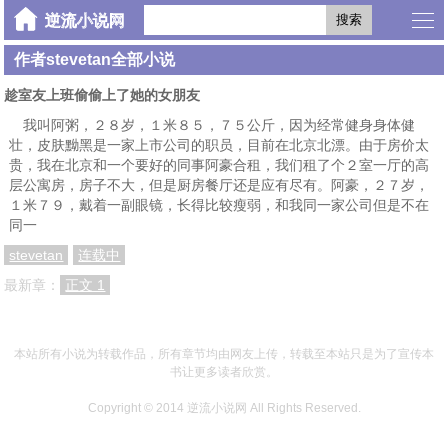
搜索
作者stevetan全部小说
趁室友上班偷偷上了她的女朋友
我叫阿粥，２８岁，１米８５，７５公斤，因为经常健身身体健
壮，皮肤黝黑是一家上市公司的职员，目前在北京北漂。由于房价太
贵，我在北京和一个要好的同事阿豪合租，我们租了个２室一厅的高
层公寓房，房子不大，但是厨房餐厅还是应有尽有。阿豪，２７岁，
１米７９，戴着一副眼镜，长得比较瘦弱，和我同一家公司但是不在
同一
stevetan
连载中
最新章：
正文 1
本站所有小说为转载作品，所有章节均由网友上传，转载至本站只是为了宣传本
书让更多读者欣赏。
Copyright © 2014
逆流小说网
All Rights Reserved.